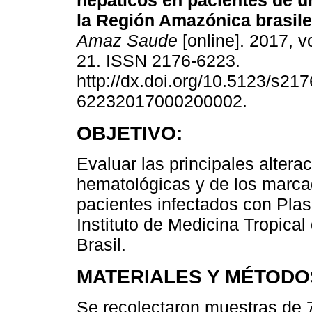
hepáticos en pacientes de u
la Región Amazónica brasile
Amaz Saude
[online]. 2017, vo
21. ISSN 2176-6223.
http://dx.doi.org/10.5123/s217
62232017000200002.
OBJETIVO:
Evaluar las principales altera
hematológicas y de los marca
pacientes infectados con Pla
Instituto de Medicina Tropica
Brasil.
MATERIALES Y MÉTODO
Se recolectaron muestras de 7