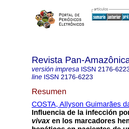
Revista Pan-Amazônic
versión impresa
ISSN
2176-622
line
ISSN
2176-6223
Resumen
COSTA, Allyson Guimarães d
Influencia de la infección p
vivax
en los marcadores hem