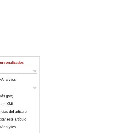
Personalizados
 Analytics
ués (pdf)
lo en XML
cias del artículo
tar este artículo
 Analytics