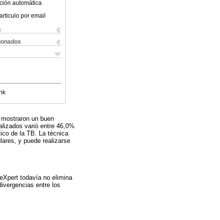
ción automática
articulo por email
s
cionados
nk
s mostraron un buen
lizados varió entre 46,0%
co de la TB. La técnica
lares, y puede realizarse
eXpert todavía no elimina
divergencias entre los