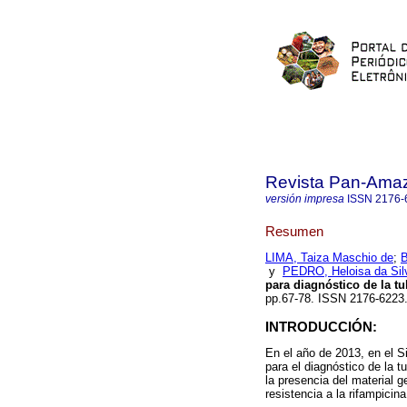
Revista Pan-Ama
versión impresa
ISSN
2176-
Resumen
LIMA, Taiza Maschio de
;
B
y
PEDRO, Heloisa da Silv
para diagnóstico de la tu
pp.67-78. ISSN 2176-6223.
INTRODUCCIÓN:
En el año de 2013, en el S
para el diagnóstico de la 
la presencia del material 
resistencia a la rifampicin