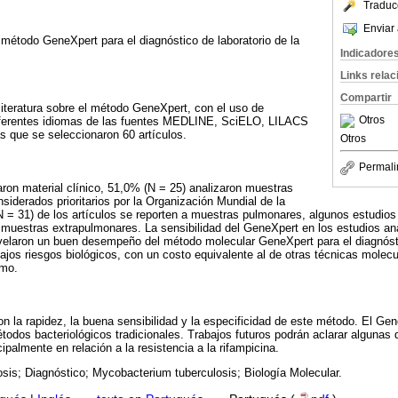
Traduc
Enviar 
l método GeneXpert para el diagnóstico de laboratorio de la
Indicadore
Links rela
Compartir
 literatura sobre el método GeneXpert, con el uso de
Otros
iferentes idiomas de las fuentes MEDLINE, SciELO, LILACS
 que se seleccionaron 60 artículos.
Otros
Permali
aron material clínico, 51,0% (N = 25) analizaron muestras
siderados prioritarios por la Organización Mundial de la
 = 31) de los artículos se reporten a muestras pulmonares, algunos estudio
uestras extrapulmonares. La sensibilidad del GeneXpert en los estudios ana
velaron un buen desempeño del método molecular GeneXpert para el diagnósti
ajos riesgos biológicos, con un costo equivalente al de otras técnicas molecu
imo.
 la rapidez, la buena sensibilidad y la especificidad de este método. El Gen
todos bacteriológicos tradicionales. Trabajos futuros podrán aclarar algunas 
ipalmente en relación a la resistencia a la rifampicina.
sis; Diagnóstico; Mycobacterium tuberculosis; Biología Molecular.