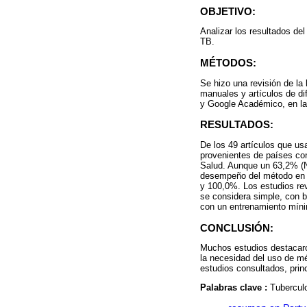
OBJETIVO:
Analizar los resultados de
TB.
MÉTODOS:
Se hizo una revisión de la
manuales y artículos de d
y Google Académico, en las
RESULTADOS:
De los 49 artículos que us
provenientes de países con
Salud. Aunque un 63,2% (N
desempeño del método en m
y 100,0%. Los estudios re
se considera simple, con b
con un entrenamiento mín
CONCLUSIÓN:
Muchos estudios destacaron
la necesidad del uso de mé
estudios consultados, princ
Palabras clave :
Tuberculo