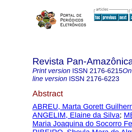
Revista Pan-Amazônic
Print version
ISSN
2176-6215
On
line version
ISSN
2176-6223
Abstract
ABREU, Marta Gorett Guilher
ANGELIM, Elaine da Silva
;
M
Maria Joaquina do Socorro Fe