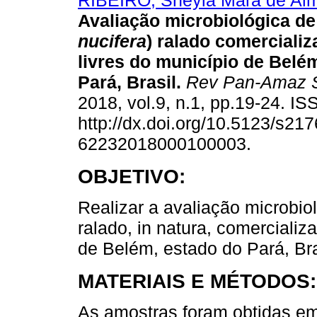
RIBEIRO, Sheyla Mara de Al
Avaliação microbiológica de
nucifera
) ralado comercializ
livres do município de Belé
Pará, Brasil.
Rev Pan-Amaz 
2018, vol.9, n.1, pp.19-24. I
http://dx.doi.org/10.5123/s217
62232018000100003.
OBJETIVO:
Realizar a avaliação microbio
ralado, in natura, comercializ
de Belém, estado do Pará, Bra
MATERIAIS E MÉTODOS:
As amostras foram obtidas em 