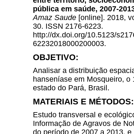
entre território, socioeconom
pública em saúde, 2007-2013
Amaz Saude
[online]. 2018, vo
30. ISSN 2176-6223.
http://dx.doi.org/10.5123/s217
62232018000200003.
OBJETIVO:
Analisar a distribuição espaci
hanseníase em Mosqueiro, o 1°
estado do Pará, Brasil.
MATERIAIS E MÉTODOS:
Estudo transversal e ecológic
Informação de Agravos de Not
do período de 2007 a 2013, e 