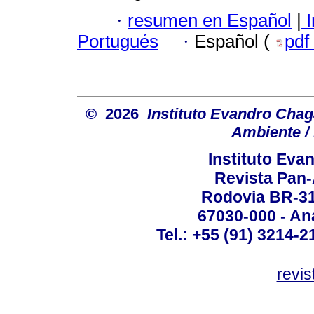
·
resumen en Español
|
I
Portugués
·
Español (
pdf
© 2026
Instituto Evandro Chag
Ambiente / 
Instituto Ev
Revista Pan
Rodovia BR-316
67030-000 - Ana
Tel.: +55 (91) 3214-2
revis