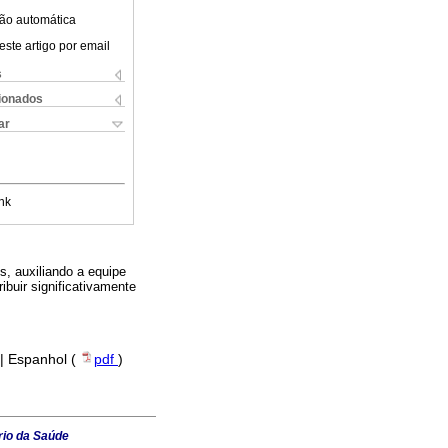
ão automática
este artigo por email
s
cionados
ar
nk
s, auxiliando a equipe
ibuir significativamente
 | Espanhol (
pdf
)
rio da Saúde