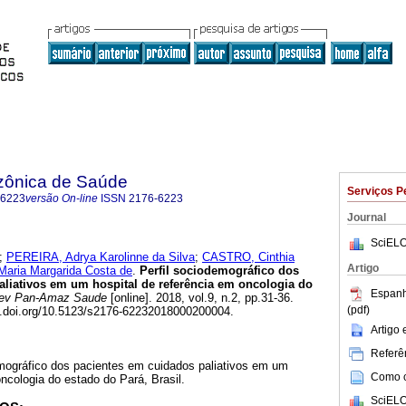
zônica de Saúde
Serviços P
-6223
versão On-line
ISSN
2176-6223
Journal
SciELO
;
PEREIRA, Adrya Karolinne da Silva
;
CASTRO, Cinthia
Artigo
ria Margarida Costa de
.
Perfil sociodemográfico dos
aliativos em um hospital de referência em oncologia do
Espanh
v Pan-Amaz Saude
[online]. 2018, vol.9, n.2, pp.31-36.
(pdf)
x.doi.org/10.5123/s2176-62232018000200004.
Artigo
Referên
emográfico dos pacientes em cuidados paliativos em um
Como ci
oncologia do estado do Pará, Brasil.
SciELO