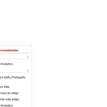
ersonalizados
 Analytics
ol (pdf)
| Português
 em XML
cias do artigo
tar este artigo
 Analytics