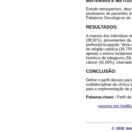
MATERIAIS E MÉTOD
Estudo retrospectivo, descr
prontuários de pacientes i
Paliativos Oncológicos do 
RESULTADOS:
A maioria dos indivíduos 
(38,91%), provenientes da
profissão/ocupação "dona 
de religião católica (34,7
apenas o ensino fundamen
histórico de tabagismo (56
câncer (41,00%), internad
CONCLUSÃO:
Definir o perfil desses pa
multidisciplinar da clínica
para a implementação de p
Palavras-chave :
Perfil d
·
resumo em Inglês
© 2026
Ins