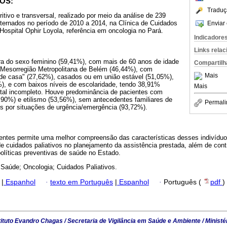
OS:
Traduç
itivo e transversal, realizado por meio da análise de 239
nternados no período de 2010 a 2014, na Clínica de Cuidados
Enviar 
Hospital Ophir Loyola, referência em oncologia no Pará.
Indicadore
Links rela
era do sexo feminino (59,41%), com mais de 60 anos de idade
Compartilh
 Mesorregião Metropolitana de Belém (46,44%), com
Mais
de casa" (27,62%), casados ou em união estável (51,05%),
3%), e com baixos níveis de escolaridade, tendo 38,91%
Mais
tal incompleto. Houve predominância de pacientes com
,90%) e etilismo (53,56%), sem antecedentes familiares de
Permali
os por situações de urgência/emergência (93,72%).
cientes permite uma melhor compreensão das características desses indivíduo
 de cuidados paliativos no planejamento da assistência prestada, além de contr
olíticas preventivas de saúde no Estado.
e Saúde; Oncologia; Cuidados Paliativos.
|
Espanhol
·
texto em Português
|
Espanhol
·
Português (
pdf
)
tituto Evandro Chagas / Secretaria de Vigilância em Saúde e Ambiente / Ministé