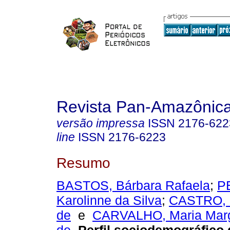
Revista Pan-Amazônic
versão impressa
ISSN
2176-622
line
ISSN
2176-6223
Resumo
BASTOS, Bárbara Rafaela
;
P
Karolinne da Silva
;
CASTRO, C
de
e
CARVALHO, Maria Marg