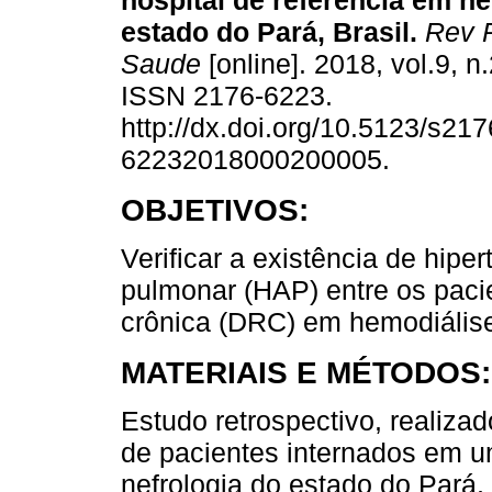
hospital de referência em ne
estado do Pará, Brasil.
Rev 
Saude
[online]. 2018, vol.9, n
ISSN 2176-6223.
http://dx.doi.org/10.5123/s217
62232018000200005.
OBJETIVOS:
Verificar a existência de hiper
pulmonar (HAP) entre os paci
crônica (DRC) em hemodiálise e
MATERIAIS E MÉTODOS:
Estudo retrospectivo, realiza
de pacientes internados em u
nefrologia do estado do Pará,