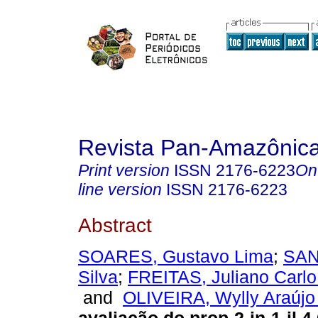
Revista Pan-Amazônic
Print version
ISSN
2176-6223
On
line version
ISSN
2176-6223
Abstract
SOARES, Gustavo Lima
;
SAN
Silva
;
FREITAS, Juliano Carlo
and
OLIVEIRA, Wylly Araújo