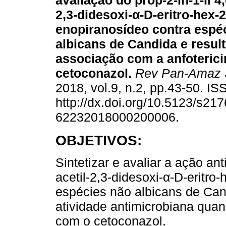
avaliação do prop-2-in-1-il 4,
2,3-didesoxi-α-D-eritro-hex-2
enopiranosídeo contra espé
albicans de Candida e resul
associação com a anfoteric
cetoconazol.
Rev Pan-Amaz 
2018, vol.9, n.2, pp.43-50. I
http://dx.doi.org/10.5123/s217
62232018000200006.
OBJETIVOS:
Sintetizar e avaliar a ação ant
acetil-2,3-didesoxi-α-D-eritro
espécies não albicans de Can
atividade antimicrobiana qua
com o cetoconazol.