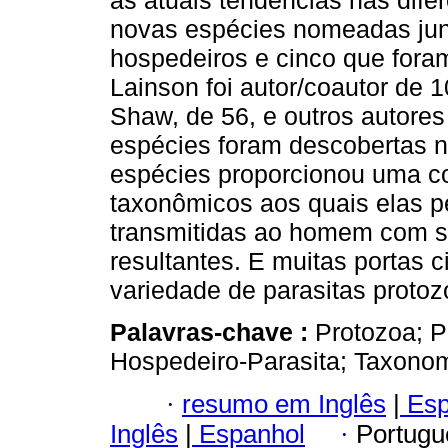
as atuais tendências nas dife
novas espécies nomeadas jun
hospedeiros e cinco que foram
Lainson foi autor/coautor de 
Shaw, de 56, e outros autores
espécies foram descobertas n
espécies proporcionou uma c
taxonômicos aos quais elas 
transmitidas ao homem com su
resultantes. E muitas portas c
variedade de parasitas proto
Palavras-chave :
Protozoa; P
Hospedeiro-Parasita; Taxonom
·
resumo em Inglês
|
Esp
Inglês
|
Espanhol
·
Portugu