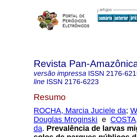
Revista Pan-Amazônic
versão impressa
ISSN
2176-621
line
ISSN
2176-6223
Resumo
ROCHA, Marcia Juciele da
;
W
Douglas Mroginski
e
COSTA, 
da
.
Prevalência de larvas m