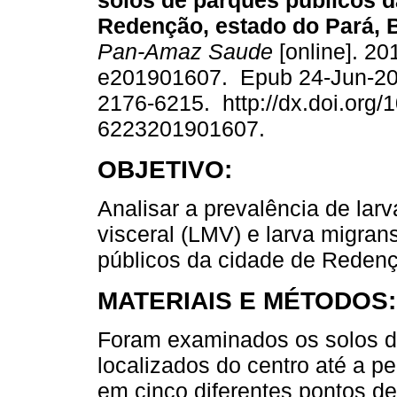
solos de parques públicos d
Redenção, estado do Pará, B
Pan-Amaz Saude
[online]. 20
e201901607. Epub 24-Jun-20
2176-6215. http://dx.doi.org/
6223201901607.
OBJETIVO:
Analisar a prevalência de lar
visceral (LMV) e larva migra
públicos da cidade de Redençã
MATERIAIS E MÉTODOS:
Foram examinados os solos d
localizados do centro até a pe
em cinco diferentes pontos de