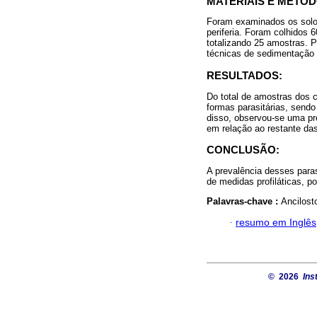
MATERIAIS E MÉTOD
Foram examinados os solos
periferia. Foram colhidos 
totalizando 25 amostras. P
técnicas de sedimentação 
RESULTADOS:
Do total de amostras dos 
formas parasitárias, sen
disso, observou-se uma pre
em relação ao restante das
CONCLUSÃO:
A prevalência desses paras
de medidas profiláticas,
Palavras-chave :
Ancilost
·
resumo em Inglês
© 2026
Ins