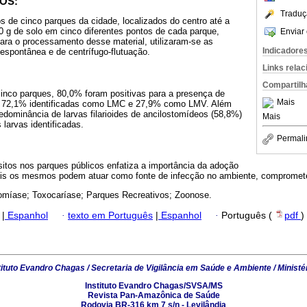
OS:
Traduç
 de cinco parques da cidade, localizados do centro até a
60 g de solo em cinco diferentes pontos de cada parque,
Enviar 
ara o processamento desse material, utilizaram-se as
Indicadore
espontânea e de centrífugo-flutuação.
Links rela
Compartilh
cinco parques, 80,0% foram positivas para a presença de
Mais
do 72,1% identificadas como LMC e 27,9% como LMV. Além
dominância de larvas filarioides de ancilostomídeos (58,8%)
Mais
 larvas identificadas.
Permali
itos nos parques públicos enfatiza a importância da adoção
 pois os mesmos podem atuar como fonte de infecção no ambiente, comprome
omíase; Toxocaríase; Parques Recreativos; Zoonose.
|
Espanhol
·
texto em Português
|
Espanhol
·
Português (
pdf
)
tituto Evandro Chagas / Secretaria de Vigilância em Saúde e Ambiente / Ministé
Instituto Evandro Chagas/SVSA/MS
Revista Pan-Amazônica de Saúde
Rodovia BR-316 km 7 s/n - Levilândia