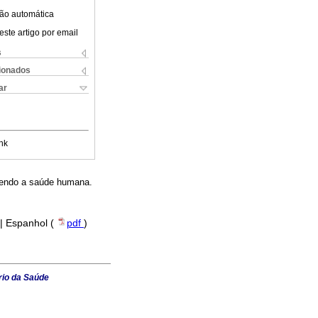
ão automática
este artigo por email
s
cionados
ar
nk
tendo a saúde humana.
 | Espanhol (
pdf
)
rio da Saúde