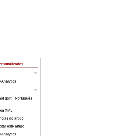
ersonalizados
 Analytics
ol (pdf)
| Português
 em XML
cias do artigo
tar este artigo
 Analytics