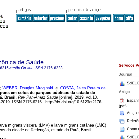
zônica de Saúde
Serviços P
-6215
versão On-line
ISSN
2176-6223
Journal
SciELO
;
WEBER, Douglas Mroginski
e
COSTA, Jales Pereira da
.
Artigo
igrans em solos de parques públicos da cidade de
, Brasil.
Rev Pan-Amaz Saude
[online]. 2019, vol.10,
Espanh
019. ISSN 2176-6215. http://dx.doi.org/10.5123/s2176-
(pdf)
Artigo
Referên
larva migrans visceral (LMV) e larva migrans cutânea (LMC)
Como ci
cos da cidade de Redenção, estado do Pará, Brasil.
SciELO