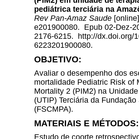
(PIM2) em unidade de terapi
pediátrica terciária na Amazô
Rev Pan-Amaz Saude
[online]
e201900080. Epub 02-Dez-2
2176-6215. http://dx.doi.org/
6223201900080.
OBJETIVO:
Avaliar o desempenho dos es
mortalidade Pediatric Risk of 
Mortality 2 (PIM2) na Unidade
(UTIP) Terciária da Fundação
(FSCMPA).
MATERIAIS E MÉTODOS:
Estudo de coorte retrospectiv