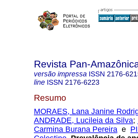
Revista Pan-Amazônic
versão impressa
ISSN
2176-621
line
ISSN
2176-6223
Resumo
MORAES, Lana Janine Rodri
ANDRADE, Lucileia da Silva
;
Carmina Burana Pereira
e
P