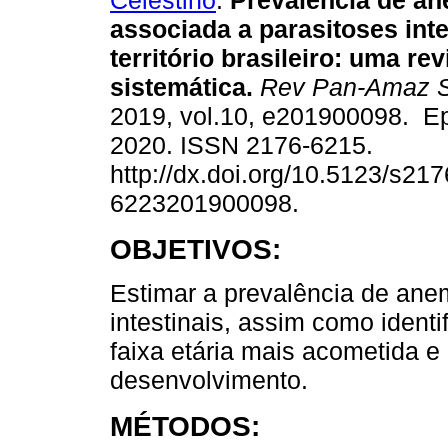
Celestino
.
Prevalência de an
associada a parasitoses inte
território brasileiro: uma re
sistemática.
Rev Pan-Amaz 
2019, vol.10, e201900098. E
2020. ISSN 2176-6215.
http://dx.doi.org/10.5123/s217
6223201900098.
OBJETIVOS:
Estimar a prevalência de ane
intestinais, assim como identi
faixa etária mais acometida e
desenvolvimento.
MÉTODOS: