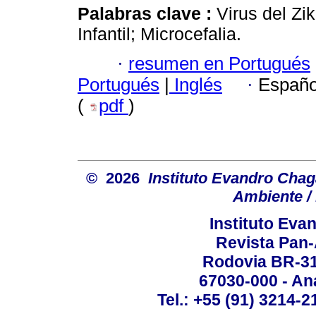
Palabras clave :
Virus del Zi
Infantil; Microcefalia.
·
resumen en Portugués
Portugués
|
Inglés
·
Españo
(
pdf
)
© 2026
Instituto Evandro Chag
Ambiente / 
Instituto Ev
Revista Pan
Rodovia BR-316
67030-000 - Ana
Tel.: +55 (91) 3214-2