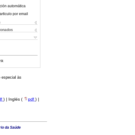
ción automática
articulo por email
s
cionados
nk
 especial às
df
) | Inglés (
pdf
) |
rio da Saúde