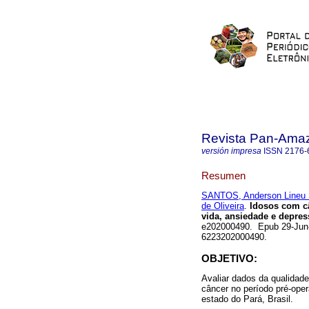
Revista Pan-Ama
versión impresa
ISSN
2176-
Resumen
SANTOS, Anderson Lineu S
de Oliveira
.
Idosos com câ
vida, ansiedade e depres
e202000490. Epub 29-Jun-2
6223202000490.
OBJETIVO:
Avaliar dados da qualidad
câncer no período pré-oper
estado do Pará, Brasil.