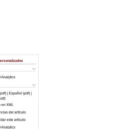
Personalizados
 Analytics
(pdf)
| Español (pdf)
|
pdf)
lo en XML
cias del artículo
tar este artículo
 Analytics