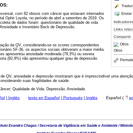
OS:
Traduc
nsversal, com 82 idosos com câncer que estavam internados
Enviar 
tal Ophir Loyola, no período de abril a setembro de 2019. Os
Indicadore
 coleta de dados foram: questionário de qualidade de vida
 Ansiedade e Inventário Beck de Depressão.
Links rela
Compartir
Otros
liação da QV, considerando-se os scores correspondentes
ionário SF-36, os aspectos sociais obtiveram a maior média.
Otros
antes apresentou ansiedade moderada (79,3%) ou severa
ioria (82,9%) não apresentou qualquer grau de depressão.
Permali
 de QV, ansiedade e depressão mostraram que é imprescindível uma atenção
considerando suas fragilidades de saúde.
Câncer; Qualidade de Vida; Depressão; Ansiedade.
ñol
|
Inglés
·
texto en Español
|
Portugués
|
Inglés
·
Español (
p
tituto Evandro Chagas / Secretaria de Vigilância em Saúde e Ambiente / Ministé