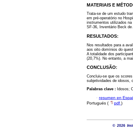
MATERIAIS E MÉTOD
Trata-se de um estudo tra
em pré-operatório no Hospi
instrumentos utilizados na
SF-36, Inventário Beck de
RESULTADOS:
Nos resultados para a ava
aos oito domínios do quest
A totalidade dos particip
(20,7%). No entanto, a ma
CONCLUSÃO:
Concluiu-se que os scores
subjetividades de idosos, 
Palabras clave :
Idosos; 
·
resumen en Espa
Portugués (
pdf
)
© 2026
Ins