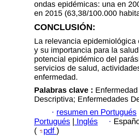
ondas epidémicas: una en 200
en 2015 (63,38/100.000 habita
CONCLUSIÓN:
La relevancia epidemiológic
y su importancia para la salud
potencial epidémico del parási
servicios de salud, actividade
enfermedad.
Palabras clave :
Enfermedad 
Descriptiva; Enfermedades De
·
resumen en Portugués
Portugués
|
Inglés
·
Españo
(
pdf
)