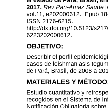
el estado de Pará, Brasil, en
2017.
Rev Pan-Amaz Saude
[
vol.11, e202000612. Epub 18
ISSN 2176-6215.
http://dx.doi.org/10.5123/s217
6223202000612.
OBJETIVO:
Describir el perfil epidemiológ
casos de leishmaniasis tegum
de Pará, Brasil, de 2008 a 20
MATERIALES Y MÉTODO
Estudio cuantitativo y retrospe
recogidos en el Sistema de I
Notificación Obligatoria sobre