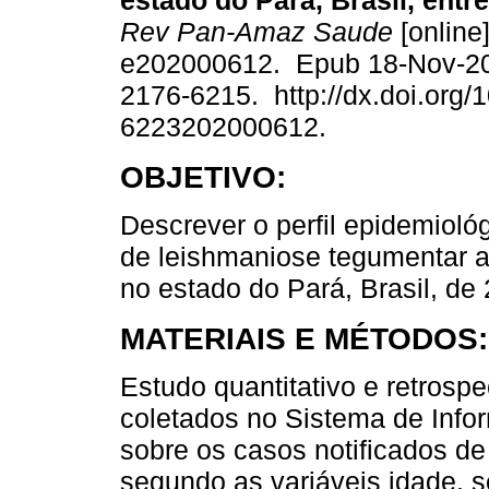
estado do Pará, Brasil, entr
Rev Pan-Amaz Saude
[online]
e202000612. Epub 18-Nov-2
2176-6215. http://dx.doi.org/
6223202000612.
OBJETIVO:
Descrever o perfil epidemioló
de leishmaniose tegumentar 
no estado do Pará, Brasil, de
MATERIAIS E MÉTODOS:
Estudo quantitativo e retrospe
coletados no Sistema de Info
sobre os casos notificados d
segundo as variáveis idade, s