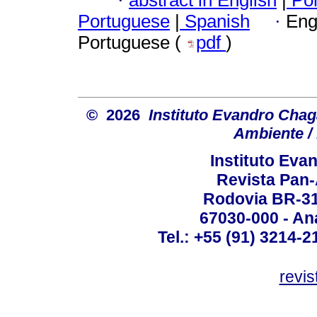
·
abstract in English
|
Por
Portuguese
|
Spanish
·
Eng
Portuguese (
pdf
)
© 2026
Instituto Evandro Chag
Ambiente / 
Instituto Ev
Revista Pan
Rodovia BR-316
67030-000 - Ana
Tel.: +55 (91) 3214-2
revis