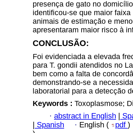
presença de gato no domicílio.
identificou-se que maior faix
animais de estimação e menor
apresentaram maior risco à inf
CONCLUSÃO:
Foi evidenciada a elevada fre
para T. gondii atendidos no La
bem como a falta de concord
demonstrando-se a necessidad
laboratorial para a detecção de
Keywords :
Toxoplasmose; Di
·
abstract in English
|
Spa
|
Spanish
·
English (
pdf
)