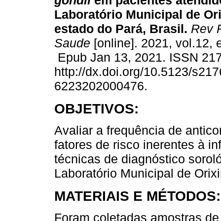
gondii
em pacientes atendid
Laboratório Municipal de Or
estado do Pará, Brasil.
Rev 
Saude
[online]. 2021, vol.12,
Epub Jan 13, 2021. ISSN 21
http://dx.doi.org/10.5123/s217
6223202000476.
OBJETIVOS:
Avaliar a frequência de antic
fatores de risco inerentes à i
técnicas de diagnóstico sorol
Laboratório Municipal de Orixi
MATERIAIS E MÉTODOS:
Foram coletadas amostras de 