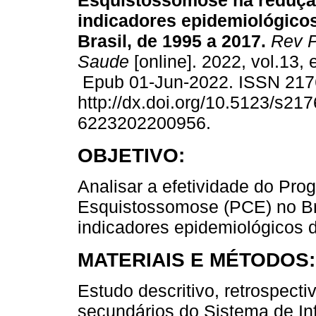
Esquistossomose na reduçã
indicadores epidemiológico
Brasil, de 1995 a 2017.
Rev 
Saude
[online]. 2022, vol.13,
Epub 01-Jun-2022. ISSN 217
http://dx.doi.org/10.5123/s217
6223202200956.
OBJETIVO:
Analisar a efetividade do Pro
Esquistossomose (PCE) no Bras
indicadores epidemiológicos d
MATERIAIS E MÉTODOS:
Estudo descritivo, retrospect
secundários do Sistema de In