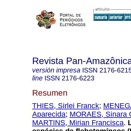
Revista Pan-Amazônic
versión impresa
ISSN
2176-621
line
ISSN
2176-6223
Resumen
THIES, Sirlei Franck
;
MENEGAT
Aparecida
;
MORAES, Sinara C
MARTINS, Mirian Francisca
.
L