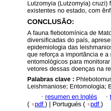
Lutzomyia (Lutzomyia) cruzi) 
existentes no estado, com ên
CONCLUSÃO:
A fauna flebotomínica de Mat
diversificadas do país, apres
epidemiologia das leishmanios
que reforça a importância e 
entomológicos para monitorar 
vetores dessas doenças na re
Palabras clave :
Phlebotomus
Leishmaniose; Entomologia; 
·
resumen en Inglés
·
(
pdf
) | Portugués (
pdf
)