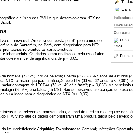
ócitos T CD4+ (LTCD4+) for < 100 células/mm³.
Traduc
Enviar 
Indicadore
emográfico e clínico das PVHIV que desenvolveram NTX no
Brasil.
Links rela
OS:
Compartir
Otros
ativo e transversal. Amostra composta por 91 prontuários de
erência de Santarém, no Pará, com diagnóstico para NTX.
Otros
prontuários referentes às características
s e laboratoriais. Os dados foram analisados pela estatística
Permali
dotando-se o nível de significância de p < 0,05.
 de homens (72,5%), cor de pele/raça parda (85,7%), 4-7 anos de estudos (42
 da NTX foi maior que para a infecção pelo HIV (33 vs. 32 anos; p < 0,001),
 maior contagem de LTCD4+ (73 vs. 49 céls./mm³; p = 0,028). As principais 
iplegia (25,9%) e cefaleia (15,0%). Não se observou associação do sexo co
tas ou a idade para o diagnóstico de NTX (p > 0,05).
clínicas mais relevantes apresentadas, a conduta médica e da equipe de saú
a do HIV, visto que os dados demonstraram uma procura tardia pelo serviço d
 da Imunodeficiência Adquirida; Toxoplasmose Cerebral; Infecções Oportuni