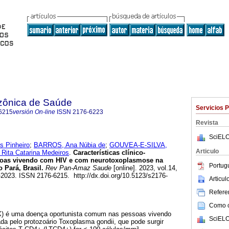
zônica de Saúde
Servicios 
6215
versión On-line
ISSN
2176-6223
Revista
SciELO
 Pinheiro
;
BARROS, Ana Núbia de
;
GOUVEA-E-SILVA,
Articulo
Rita Catarina Medeiros
.
Características clínico-
soas vivendo com HIV e com neurotoxoplasmose na
Portug
 Pará, Brasil.
Rev Pan-Amaz Saude
[online]. 2023, vol.14,
023. ISSN 2176-6215. http://dx.doi.org/10.5123/s2176-
Articu
Referen
Como ci
) é uma doença oportunista comum nas pessoas vivendo
SciELO
a pelo protozoário Toxoplasma gondii, que pode surgir