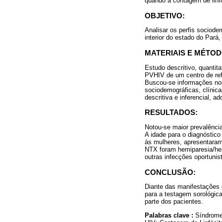
quando a contagem de linf
OBJETIVO:
Analisar os perfis sociod
interior do estado do Pará, 
MATERIAIS E MÉTOD
Estudo descritivo, quantit
PVHIV de um centro de ref
Buscou-se informações nos 
sociodemográficas, clínica
descritiva e inferencial, a
RESULTADOS:
Notou-se maior prevalência
A idade para o diagnóstico
às mulheres, apresentaram
NTX foram hemiparesia/hem
outras infecções oportunis
CONCLUSÃO:
Diante das manifestações 
para a testagem sorológic
parte dos pacientes.
Palabras clave :
Síndrome