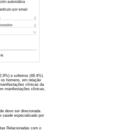
ción automática
articulo por email
s
cionados
nk
,9%) e solteiros (48,4%).
 e os homens, em relação
manifestações clínicas da
m manifestações clínicas,
de deve ser direcionada
e saúde especializado por
stas Relacionadas com o