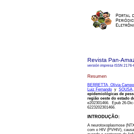
Revista Pan-Ama
versión impresa
ISSN
2176-
Resumen
BERRETTA, Olívia Campos
Luiz Fernando
y
SOUSA, 
epidemiológicas de pes
região oeste do estado do
e202301466. Epub 26-Dic-2
6223202301466.
INTRODUÇÃO:
A neurotoxoplasmose (NTX
com o HIV (PVHIV), causad