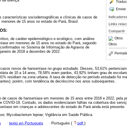
o da doença.
Traduc
Enviar 
Indicadore
as características sociodemográficas e clínicas de casos de
 menores de 15 anos no estado do Pará, Brasil.
Links rela
OS:
Compartir
Otros
itivo, de caráter epidemiológico e ecológico, com análise
níase em menores de 15 anos no estado do Pará, segundo
Otros
 confirmados no Sistema de Informação de Agravos de
 janeiro de 2018 a dezembro de 2022.
Permali
 casos novos de hanseníase no grupo estudado. Desses, 53,61% pertenciam
tária de 10 a 14 anos, 78,58% eram pardos, 43,92% tinham grau de escolarid
1% residiam na zona urbana. A taxa de detecção no período estudado foi ma
tantes); porém, com tendência de decréscimo nos anos subsequentes.
mo de casos de hanseníase em menores de 15 anos entre 2018 e 2022, pela p
e COVID-19. Contudo, os dados evidenciaram falhas na cobertura dos serviç
nseníase em crianças e adolescentes do estado do Pará ainda está presente.
se; Mycobacterium leprae; Vigilância em Saúde Pública.
s
·
texto en Portugués
·
Portugués (
pdf
)