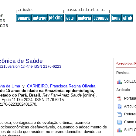
zônica de Saúde
Servicios 
6215
versión On-line
ISSN
2176-6223
Revista
SciELO
nha de Lima
y
CARNEIRO, Francisca Regina Oliveira
.
Articulo
e 15 anos de idade na Amazônia: epidemiologia,
estado do Pará, Brasil.
Rev Pan-Amaz Saude
[online].
Portug
. Epub 11-Dic-2024. ISSN 2176-6215.
/s2176-6223202401570.
Articu
Referen
Como ci
cciosa, contagiosa e de evolução crônica, acomete
socioeconômicas desfavoráveis, causando o adoecimento de
SciELO
nos de idade que residem no mesmo domicílio, devido ao