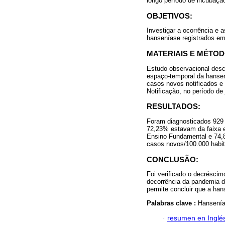
longo período de incubaçã
OBJETIVOS:
Investigar a ocorrência e 
hanseníase registrados em
MATERIAIS E MÉTOD
Estudo observacional descr
espaço-temporal da hanse
casos novos notificados e
Notificação, no período de
RESULTADOS:
Foram diagnosticados 929
72,23% estavam da faixa e
Ensino Fundamental e 74,8
casos novos/100.000 habi
CONCLUSÃO:
Foi verificado o decrésci
decorrência da pandemia d
permite concluir que a ha
Palabras clave :
Hansenía
·
resumen en Inglé