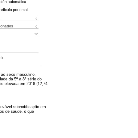
ción automática
articulo por email
s
cionados
nk
 ao sexo masculino,
ade da 5ª à 8ª série do
is elevada em 2018 (12,74
rovável subnotificação em
os de saúde, o que