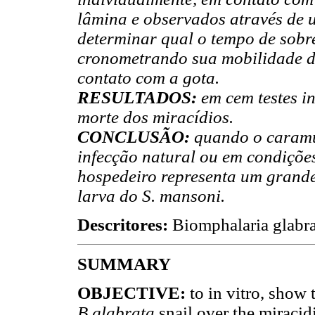
lâmina e observados através de 
determinar qual o tempo de sobre
cronometrando sua mobilidade do
contato com a gota.
RESULTADOS:
em cem testes i
morte dos miracídios.
CONCLUSÃO:
quando o caramuj
infecção natural ou em condições
hospedeiro representa um grande
larva do S. mansoni.
Descritores:
Biomphalaria glabra
SUMMARY
OBJECTIVE:
to in vitro, show 
B.glabrata
snail over the miracid