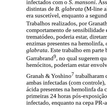
infectados com o
S. mansoni
. As
distintas de
B. glabrata
(M-line a
era suscetível, enquanto a segun
Trabalhos realizados, por Grana
comportamento de sensibilidade e
trematódeo, poderia estar, direta
enzimas presentes na hemolinfa,
glabrata
. Este trabalho em part
9
Garrabrand
, no qual sugerem qu
hemócitos, poderiam estar envolvi
7
Granah & Yoshino
trabalharam 
ambas infectadas (com controle), 
ácida presentes na hemolinfa da 
primeiras 24 horas pós-exposição
infectado, enquanto na cepa PR-a