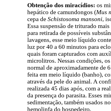
Obtenção dos miracídios:
os mir
hepático de camundongos (
Mus 
cepa de
Schistosoma mansoni
, i
Essa suspensão de triturado mais
para retirada de possíveis substâ
lavagens, esse meio líquido con
luz por 40 a 60 minutos para eclo
quais foram capturados com auxí
microlitros. Nessas condições, o
normal de aproximadamente de 6
feita em meio líquido (banho), co
através da pele do animal. A con
realizada 45 dias após, com a re
da presença do parasita. Esses mi
sedimentação, também usados nos 
hemolinfa do hospedeiro.