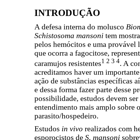
INTRODUÇÃO
A defesa interna do molusco
Bio
Schistosoma mansoni
tem mostra
pelos hemócitos e uma provável l
que ocorra a fagocitose, represen
1 2 3 4
caramujos resistentes
. A co
acreditamos haver um importante 
ação de substâncias específicas aí
e dessa forma fazer parte desse p
possibilidade, estudos devem ser 
entendimento mais amplo sobre o
parasito/hospedeiro.
Estudos
in vivo
realizados com h
esporocistos de
S. mansoni
sobre