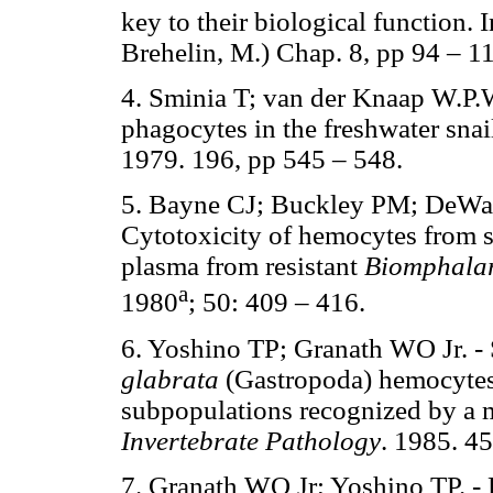
key to their biological function. 
Brehelin, M.) Chap. 8, pp 94 – 11
4. Sminia T; van der Knaap W.P
phagocytes in the freshwater sna
1979. 196, pp 545 – 548.
5. Bayne CJ; Buckley PM; DeWa
Cytotoxicity of hemocytes from su
plasma from resistant
Biomphalar
a
1980
; 50: 409 – 416.
6. Yoshino TP; Granath WO Jr. - 
glabrata
(Gastropoda) hemocytes: 
subpopulations recognized by a 
Invertebrate Pathology
. 1985. 45
7. Granath WO Jr; Yoshino TP. - 