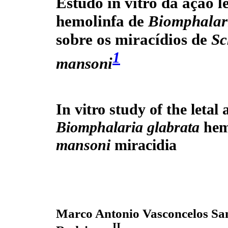
Estudo in vitro da ação l
hemolinfa de
Biomphalari
sobre os miracídios de
Sc
1
mansoni
In vitro study of the letal 
Biomphalaria glabrata
hem
mansoni
miracidia
Marco Antonio Vasconcelos Sa
II