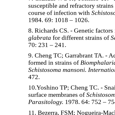
susceptible and refractory strains
course of infection with
Schistos
1984. 69: 1018 – 1026.
8. Richards CS. - Genetic factors 
glabrata
for different strains of
S
70: 231 – 241.
9. Cheng TC; Garrabrant TA. - Ac
formed in strains of
Biomphalari
Schistosoma mansoni. Internatio
472.
10.Yoshino TP; Cheng TC. - Snail
surface membranes of
Schistoso
Parasitology.
1978. 64: 752 – 75
11. Bezerra, FSM; Nogueira-Mac