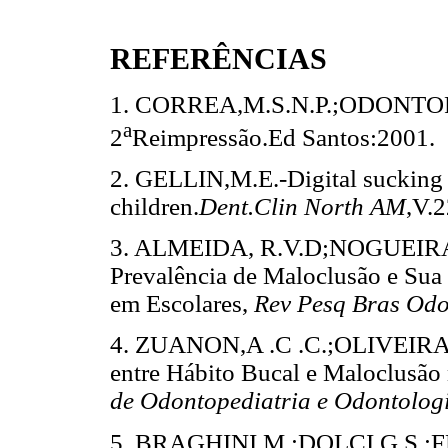
REFERÊNCIAS
1. CORREA,M.S.N.P.;ODONT
a
2
Reimpressão.Ed Santos:2001.
2. GELLIN,M.E.-Digital sucking 
children.
Dent.Clin North AM
,V.
3. ALMEIDA, R.V.D;NOGUEIRA
Prevalência de Maloclusão e Sua
em Escolares,
Rev Pesq Bras Odo
4. ZUANON,A .C .C.;OLIVEIRA,
entre Hábito Bucal e Maloclusão
de Odontopediatria e Odontolog
5. BRAGHINI,M.;DOLCI,G.S.;