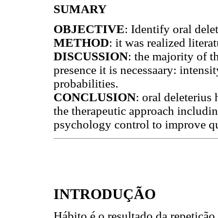
SUMARY
OBJECTIVE
: Identify oral dele
METHOD
: it was realized liter
DISCUSSION
: the majority of 
presence it is necessaary: intensi
probabilities.
CONCLUSION
: oral deleterius
the therapeutic approach includin
psychology control to improve qu
INTRODUÇÃO
Hábito é o resultado da repetiçã