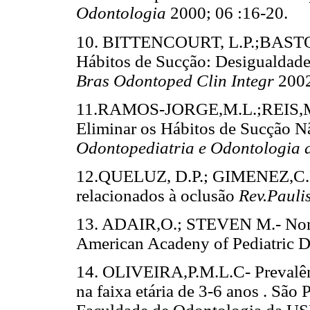
Odontologia
2000; 06 :16-20.
10. BITTENCOURT, L.P.;BASTO
Hábitos de Sucção: Desigualdade
Bras Odontoped Clin Integr
2002;
11.RAMOS-JORGE,M.L.;REIS,
Eliminar os Hábitos de Sucção N
Odontopediatria e Odontologia 
12.QUELUZ, D.P.; GIMENEZ,C.M.
relacionados à oclusão
Rev.Pauli
13. ADAIR,O.; STEVEN M.- Non –
American Acadeny of Pediatric D
14. OLIVEIRA,P.M.L.C- Prevalênc
na faixa etária de 3-6 anos . São