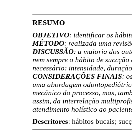
RESUMO
OBJETIVO
: identificar os hábit
MÉTODO
: realizada uma revisã
DISCUSSÃO
: a maioria dos au
nem sempre o hábito de succção 
necessário: intensidade, duraçã
CONSIDERAÇÕES FINAIS
: o
uma abordagem odontopediátrica
mecânico do processo, mas, també
assim, da interrelação multiprof
atendimento holístico ao paciente
Descritores
: hábitos bucais; sucç