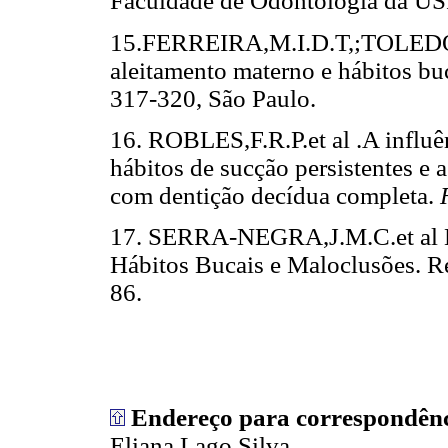
Faculdade de Odontologia da US
15.FERREIRA,M.I.D.T,;TOLEDO,O
aleitamento materno e hábitos bu
317-320, São Paulo.
16. ROBLES,F.R.P.et al .A influ
hábitos de sucção persistentes e 
com dentição decídua completa.
17. SERRA-NEGRA,J.M.C.et al Es
Hábitos Bucais e Maloclusões. R
86.
Endereço para correspondên
Eliana Lago Silva