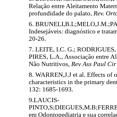
Relação entre Aleitamento Matern
profundidade do palato,
Rev. Or
6. BRUNELI,B.L;MELO,J.M.;PA
Indesejáveis: diagnóstico e tra
20-26.
7. LEITE, I.C. G.; RODRIGUES,
PIRES, L.A., Associação entre A
Não Nutritivos,
Rev Ass Paul Cir
8. WARREN,J.J et al. Effects of o
characteristics in the primary dent
132: 1685-1693.
9.LAUCIS-
PINTO,S;DIEGUES,M.B;FERRE
em Odontopediatria e sua correla