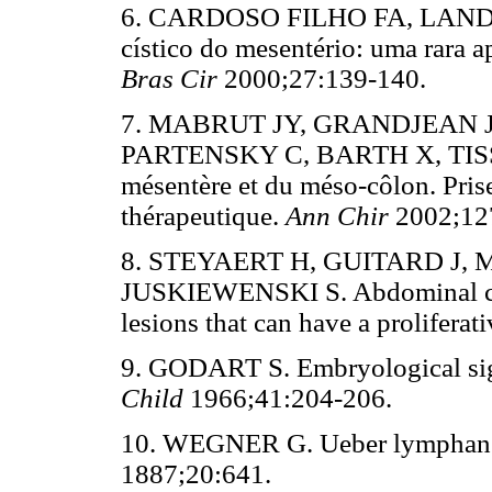
6. CARDOSO FILHO FA, LAND
cístico do mesentério: uma rara
Bras Cir
2000;27:139-140.
7. MABRUT JY, GRANDJEAN JP
PARTENSKY C, BARTH X, TISSO
mésentère et du méso-côlon. Pris
thérapeutique.
Ann Chir
2002;12
8. STEYAERT H, GUITARD J, 
JUSKIEWENSKI S. Abdominal cys
lesions that can have a proliferat
9. GODART S. Embryological si
Child
1966;41:204-206.
10. WEGNER G. Ueber lymphan
1887;20:641.