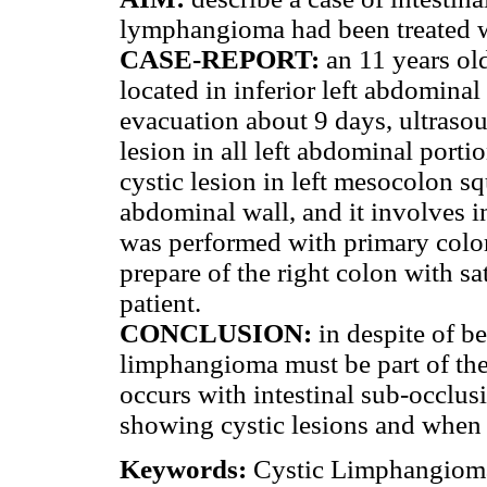
lymphangioma had been treated wi
CASE-REPORT:
an 11 years ol
located in inferior left abdominal
evacuation about 9 days, ultraso
lesion in all left abdominal port
cystic lesion in left mesocolon s
abdominal wall, and it involves in
was performed with primary colore
prepare of the right colon with sa
patient.
CONCLUSION:
in despite of be
limphangioma must be part of the 
occurs with intestinal sub-occlus
showing cystic lesions and when t
Keywords:
Cystic Limphangioma;