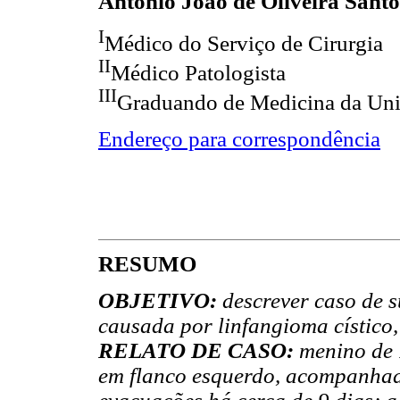
Antônio João de Oliveira Santo
I
Médico do Serviço de Cirurgia
II
Médico Patologista
III
Graduando de Medicina da Univ
Endereço para correspondência
RESUMO
OBJETIVO:
descrever caso de s
causada por linfangioma cístico,
RELATO DE CASO:
menino de 
em flanco esquerdo, acompanhada