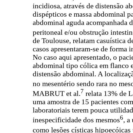
incidiosa, através de distensão
dispépticos e massa abdominal pa
abdominal aguda acompanhada de n
peritoneal e/ou obstrução intestin
de Toulouse, relatam casuística 
casos apresentaram-se de forma 
No caso aqui apresentado, o pac
abdominal tipo cólica em flanco 
distensão abdominal. A localizaç
no mesentério sendo rara no mes
7
MABRUT et al.
relata 13% de 
uma amostra de 15 pacientes com
laboratoriais terem pouca utilid
6
inespecificidade dos mesmos
, a
como lesões císticas hipoecóicas