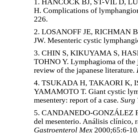
1. HANCOCK BJ, ST-VIL D, 
H. Complications of lymphangiom
226.
2. LOSANOFF JE, RICHMAN B
JW. Mesenteric cystic lymphang
3. CHIN S, KIKUYAMA S, HA
TOHNO Y. Lymphagioma of the jej
review of the japanese literature.
4. TSUKADA H, TAKAORI K, I
YAMAMOTO T. Giant cystic lymp
mesentery: report of a case.
Surg
5. CANDANEDO-GONZÁLEZ F, L
del mesenterio. Análisis clínico,
Gastroenterol Mex
2000;65:6-10