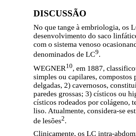
DISCUSSÃO
No que tange à embriologia, os L
desenvolvimento do saco linfátic
com o sistema venoso ocasionando
9
denominados de LC
.
10
WEGNER
, em 1887, classific
simples ou capilares, compostos 
delgadas, 2) cavernosos, constitu
paredes grossas; 3) císticos ou 
císticos rodeados por colágeno, t
liso. Atualmente, considera-se e
2
de lesões
.
Clinicamente, os LC intra-abdom