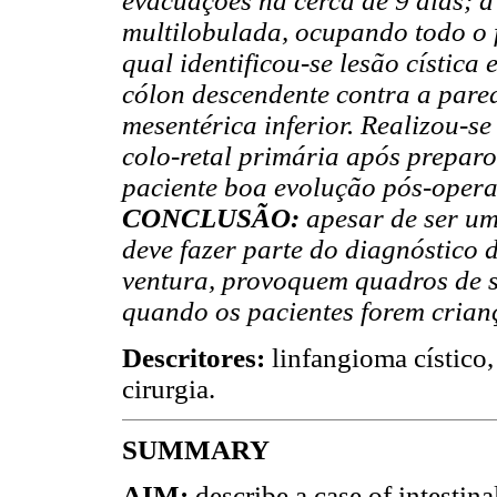
evacuações há cerca de 9 dias; a
multilobulada, ocupando todo o 
qual identificou-se lesão cístic
cólon descendente contra a pare
mesentérica inferior. Realizou-
colo-retal primária após preparo
paciente boa evolução pós-opera
CONCLUSÃO:
apesar de ser um
deve fazer parte do diagnóstico 
ventura, provoquem quadros de su
quando os pacientes forem crian
Descritores:
linfangioma cístico,
cirurgia.
SUMMARY
AIM:
describe a case of intestina