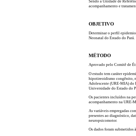
Sendo a Unidade de Referênc
acompanhamento e tratamento 
OBJETIVO
Determinar o perfil epidemi
Neonatal do Estado do Pará.
MÉTODO
Aprovado pelo Comitê de Éti
O estudo tem caráter epidemi
hipotireoidismo congênito, 
Adolescente (URE-MIA) do E
Universidade do Estado do Pa
Os pacientes incluídos na pe
acompanhamento na URE-MIA,
As variáveis empregadas comp
presentes ao diagnóstico, da
neuropsicomotor.
Os dados foram submetidos à 