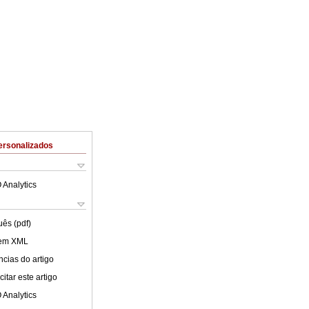
ersonalizados
 Analytics
uês (pdf)
 em XML
cias do artigo
itar este artigo
 Analytics