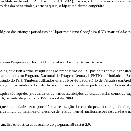
ia Materno Infantil e Adolescente (URE-MIA), o serviço de referência para confirm
das doenças triadas, entre as quais, o hipotireoidismo congênito.
ológico das crianças portadoras de Hipotireoidismo Congênito (HC), matriculadas 
ca em Pesquisa do Hospital Universitário João de Barros Barreto.
ológico e transversal. Pesquisados os prontuários de 131 pacientes com diagnóstico
matriculados no Programa Nacional de Triagem Neonatal (PNTN) da Unidade de Ref
stado do Pará. Também utilizados os arquivos do Laboratório de Pesquisa em Apo
rá, onde as análises do teste do pezinho são realizadas a partir do segundo semestr
squisa são aqueles provenientes de vários municípios do estado, assim como, da ca
 período de janeiro de 1995 a abril de 2004.
reendem idade, sexo, procedência, realização do teste do pezinho, tempo do diagn
ta de início do tratamento, presença de retardo mental, malformações associadas e 
análise estatística com auxílio do programa BioEstat 2.0.