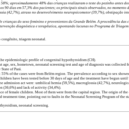
58%; aproximadamente 48% das crianças realizaram o teste do pezinho antes dos 
é os 90 dias em 57,3% dos pacientes; os principais sinais observados, no momento 
ssia (42,7%), atraso no desenvolvimento neuropsicomotor (39,7%), obstipação inte
 crianças do sexo feminino e provenientes da Grande Belém. A procedência das cr
ntervenção diagnóstica e terapêutica, apontando lacunas no Programa de Triagem
 congênito, triagem neonatal.
the epidemiologic profile of congenital hypothyroidism (CH).
t age, sex, hometown, neonatal screening test and age of diagnosis was collected f
 State of Pará.
t 55% of the cases were from Belém region. The prevalence according to sex show
ildren have been tested before 30 days of age and the treatment have begun until 
the admission act were: umbilical hernia (59,5%), macroglossia (42,7%), neurologi
on (36,6%) and lack of activity (34,4%).
 of female children. Most of them were from the capital region. The origin of the 
d treatment time, pointing out to faults in the Neonatal Screening Program of the sta
hyroidism, neonatal screening.