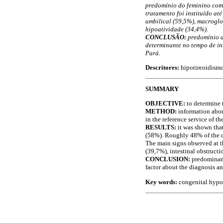
predomínio do feminino com 
tratamento foi instituído at
umbilical (59,5%), macroglo
hipoatividade (34,4%).
CONCLUSÃO:
predomínio de
determinante no tempo de i
Pará.
Descritores:
hipotireoidismo
SUMMARY
OBJECTIVE:
to determine 
METHOD:
information abou
in the reference service of the
RESULTS:
it was shown tha
(58%). Roughly 48% of the ch
The main signs observed at 
(39,7%), intestinal obstructi
CONCLUSION:
predominance
factor about the diagnosis an
Key words:
congenital hypot