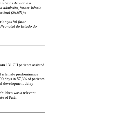
30 dias de vida e o
da admissão, foram: hérnia
stinal (36,6%) e
ianças foi fator
 Neonatal do Estado do
rom 131 CH patients assisted
ed a female predominance
90 days in 57,3% of patients.
cal development delay
children was a relevant
te of Pará.