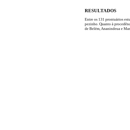
RESULTADOS
Entre os 131 prontuários es
pezinho. Quanto à procedênc
de Belém, Ananindeua e Marit