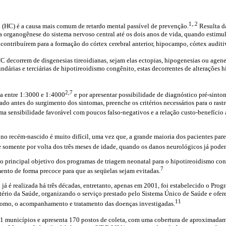
1,.2
 (HC) é a causa mais comum de retardo mental passível de prevenção.
Resulta d
a organogênese do sistema nervoso central até os dois anos de vida, quando estim
 contribuírem para a formação do córtex cerebral anterior, hipocampo, córtex auditi
 decorrem de disgenesias tireoidianas, sejam elas ectopias, hipogenesias ou agene
ndárias e terciárias de hipotireoidismo congênito, estas decorrentes de alterações h
2,7
ia entre 1:3000 e 1:4000
e por apresentar possibilidade de diagnóstico pré-sintom
ado antes do surgimento dos sintomas, preenche os critérios necessários para o rast
a sensibilidade favorável com poucos falso-negativos e a relação custo-benefício 
no recém-nascido é muito difícil, uma vez que, a grande maioria dos pacientes par
somente por volta dos três meses de idade, quando os danos neurológicos já podem
o principal objetivo dos programas de triagem neonatal para o hipotireoidismo congê
7
amento de forma precoce para que as seqüelas sejam evitadas.
l já é realizada há três décadas, entretanto, apenas em 2001, foi estabelecido o Pr
ério da Saúde, organizando o serviço prestado pelo Sistema Único de Saúde e ofere
11
como, o acompanhamento e tratamento das doenças investigadas.
71 municípios e apresenta 170 postos de coleta, com uma cobertura de aproximada