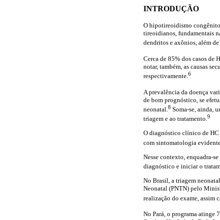
INTRODUÇÃO
O hipotireoidismo congênito
tireoidianos, fundamentais n
dendritos e axônios, além de
Cerca de 85% dos casos de HC
notar, também, as causas secu
6
respectivamente.
A prevalência da doença var
de bom prognóstico, se efetu
8
neonatal.
Soma-se, ainda, um
9
triagem e ao tratamento.
O diagnóstico clínico de HC 
com sintomatologia evidente 
Nesse contexto, enquadra-se 
diagnóstico e iniciar o trat
No Brasil, a triagem neonata
Neonatal (PNTN) pelo Minist
realização do exame, assim 
No Pará, o programa atinge 