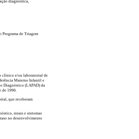
ação diagnóstica,
no Programa de Triagem
 clínico e/ou laboratorial de
erência Materno Infantil e
io Diagnóstico (LAPAD) da
e de 1996.
pital, que receberam
óstico, sinais e sintomas
atraso no desenvolvimento