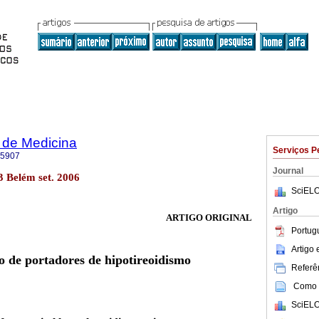
 de Medicina
Serviços P
-5907
Journal
3 Belém set. 2006
SciELO
Artigo
ARTIGO ORIGINAL
Portug
Artigo
co de portadores de hipotireoidismo
Referên
Como c
SciELO