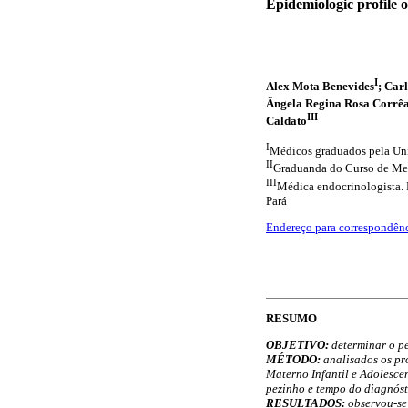
Epidemiologic profile 
I
Alex Mota Benevides
; Car
Ângela Regina Rosa Corrê
III
Caldato
I
Médicos graduados pela Uni
II
Graduanda do Curso de Med
III
Médica endocrinologista. 
Pará
Endereço para correspondên
RESUMO
OBJETIVO:
determinar o pe
MÉTODO:
analisados os pr
Materno Infantil e Adolesce
pezinho e tempo do diagnóst
RESULTADOS:
observou-se