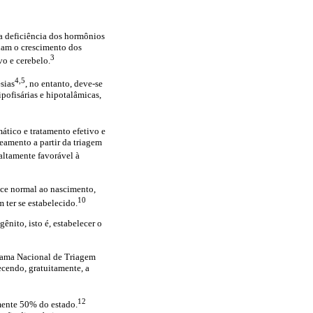
a deficiência dos hormônios
ulam o crescimento dos
3
vo e cerebelo.
4,5
sias
, no entanto, deve-se
ipofisárias e hipotalâmicas,
ático e tratamento efetivo e
reamento a partir da triagem
altamente favorável à
ece normal ao nascimento,
10
 ter se estabelecido.
nito, isto é, estabelecer o
ograma Nacional de Triagem
cendo, gratuitamente, a
12
mente 50% do estado.