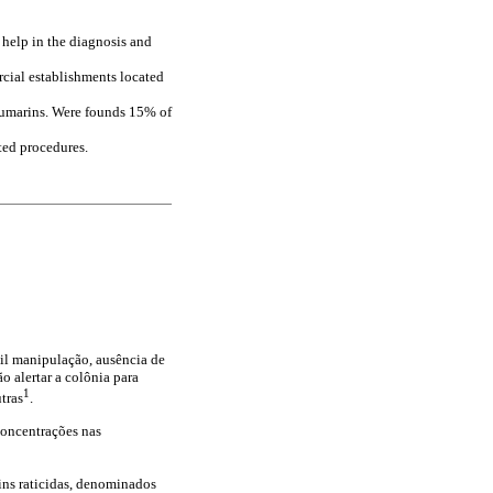
 help in the diagnosis and
cial establishments located
oumarins. Were founds 15% of
ted procedures.
cil manipulação, ausência de
o alertar a colônia para
1
tras
.
concentrações nas
ins raticidas, denominados