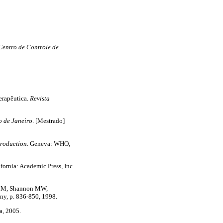
Centro de Controle de
erapêutica.
Revista
o de Janeiro
. [Mestrado]
troduction
. Geneva: WHO,
ifornia: Academic Press, Inc.
 LM, Shannon MW,
ny, p. 836-850, 1998.
a, 2005.