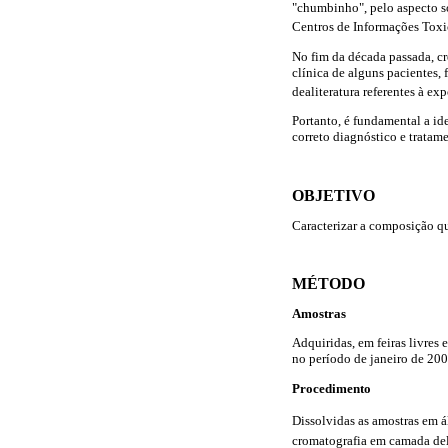
"chumbinho", pelo aspecto só
Centros de Informações Toxic
No fim da década passada, cr
clínica de alguns pacientes,
dealiteratura referentes à ex
Portanto, é fundamental a id
correto diagnóstico e tratam
OBJETIVO
Caracterizar a composição qu
MÉTODO
Amostras
Adquiridas, em feiras livres
no período de janeiro de 20
Procedimento
Dissolvidas as amostras em á
cromatografia em camada delg