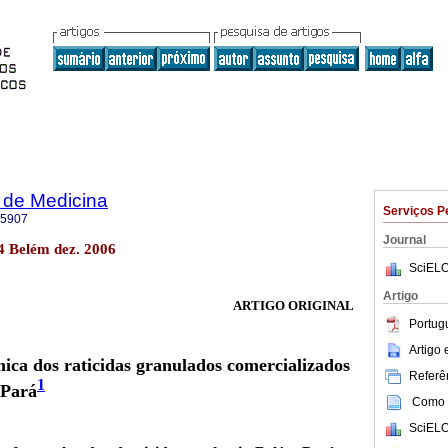
 de Medicina
Serviços P
-5907
Journal
.4 Belém dez. 2006
SciELO
Artigo
ARTIGO ORIGINAL
Portug
Artigo
ica dos raticidas granulados comercializados
Referên
1
-Pará
Como c
SciELO