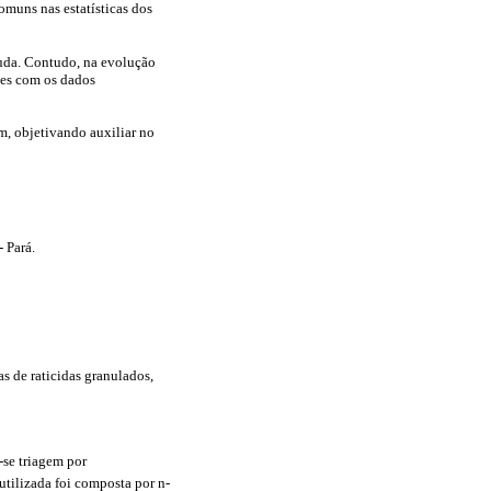
omuns nas estatísticas dos
guda. Contudo, na evolução
tes com os dados
m, objetivando auxiliar no
 Pará.
s de raticidas granulados,
-se triagem por
 utilizada foi composta por n-