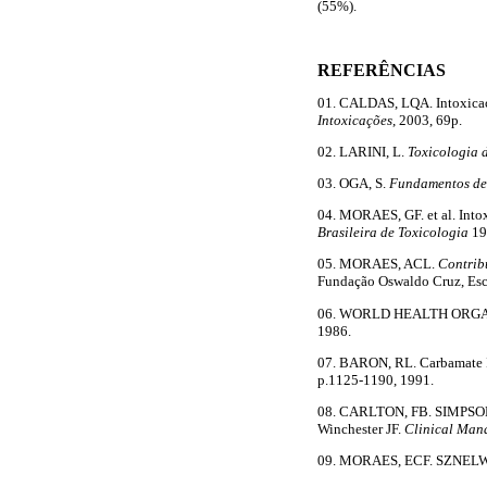
(55%).
REFERÊNCIAS
01. CALDAS, LQA. Intoxicaçõe
Intoxicações
, 2003, 69p.
02. LARINI, L.
Toxicologia 
03. OGA, S.
Fundamentos de
04. MORAES, GF. et al. Into
Brasileira de Toxicologia
19
05. MORAES, ACL.
Contrib
Fundação Oswaldo Cruz, Esco
06. WORLD HEALTH ORG
1986.
07. BARON, RL. Carbamate I
p.1125-1190, 1991.
08. CARLTON, FB. SIMPSON
Winchester JF.
Clinical Man
09. MORAES, ECF. SZNEL