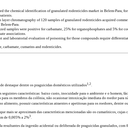
d the chemical identification of granulated rodenticides market in Belem-Para, for
patients.
n layer chromatography of 120 samples of granulated rodenticides acquired commer
f Belem-Para.
zed samples were positive for carbamate, 25% for organophosphates and 5% for c
te associations.
t and laboratorial evaluation of poisoning for those compounds require differentia
 carbamate, cumarins and rodenticides.
1,2
de destaque dentre os praguicidas domésticos utilizados
.
as seguintes características: baixo custo, inocuidade para o ambiente e o homem, fá
a para os membros da colônia, não ocasionar intoxicação imediata do roedor para nã
o alimento, possuir características atraentes e apetitosas para os roedores, dentre ou
que mais se aproximam das características mencionadas são os cumarínicos, cujas 
3
iam de 0,005% a 2%
.
a resultantes da ingestão acidental ou deliberada de praguicidas granulados, com f