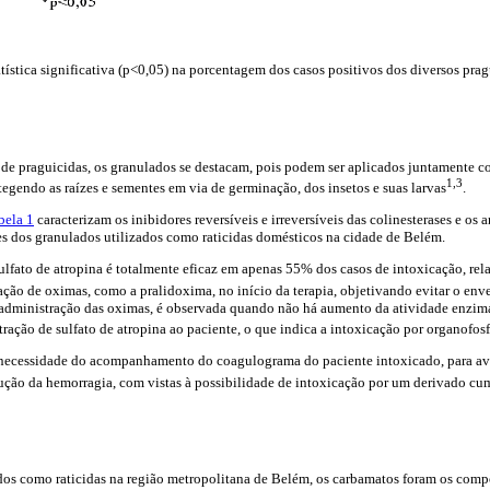
ística significativa (p<0,05) na porcentagem dos casos positivos dos diversos prag
 de praguicidas, os granulados se destacam, pois podem ser aplicados juntamente co
1,3
egendo as raízes e sementes em via de germinação, dos insetos e suas larvas
.
bela 1
caracterizam os inibidores reversíveis e irreversíveis das colinesterases e os
es dos granulados utilizados como raticidas domésticos na cidade de Belém.
ulfato de atropina é totalmente eficaz em apenas 55% dos casos de intoxicação, re
ação de oximas, como a pralidoxima, no início da terapia, objetivando evitar o en
 administração das oximas, é observada quando não há aumento da atividade enzimát
tração de sulfato de atropina ao paciente, o que indica a intoxicação por organofos
a necessidade do acompanhamento do coagulograma do paciente intoxicado, para ava
ução da hemorragia, com vistas à possibilidade de intoxicação por um derivado cu
ados como raticidas na região metropolitana de Belém, os carbamatos foram os com