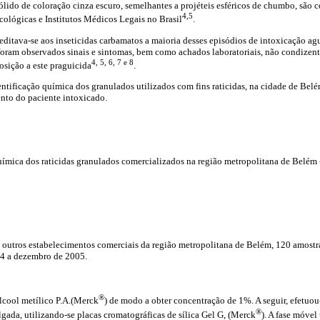
lido de coloração cinza escuro, semelhantes a projéteis esféricos de chumbo, são c
4,5
ológicas e Institutos Médicos Legais no Brasil
.
editava-se aos inseticidas carbamatos a maioria desses episódios de intoxicação a
 foram observados sinais e sintomas, bem como achados laboratoriais, não condizen
4, 5, 6, 7 e 8
posição a este praguicida
.
entificação química dos granulados utilizados com fins raticidas, na cidade de Belé
ento do paciente intoxicado.
ímica dos raticidas granulados comercializados na região metropolitana de Belém -
 e outros estabelecimentos comerciais da região metropolitana de Belém, 120 amostra
04 a dezembro de 2005.
®
lcool metílico P.A.(Merck
) de modo a obter concentração de 1%. A seguir, efetuou
®
ada, utilizando-se placas cromatográficas de sílica Gel G, (Merck
). A fase móvel