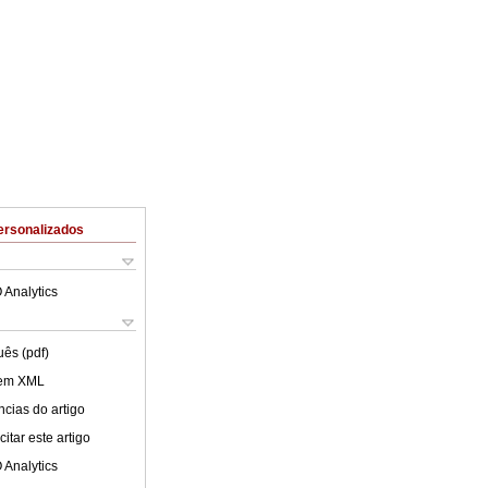
ersonalizados
 Analytics
uês (pdf)
 em XML
cias do artigo
itar este artigo
 Analytics