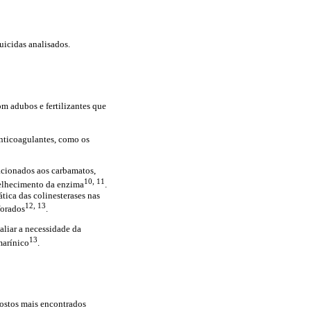
uicidas analisados.
m adubos e fertilizantes que
 anticoagulantes, como os
lacionados aos carbamatos,
10, 11
velhecimento da enzima
.
ica das colinesterases nas
12, 13
forados
.
liar a necessidade da
13
marínico
.
postos mais encontrados