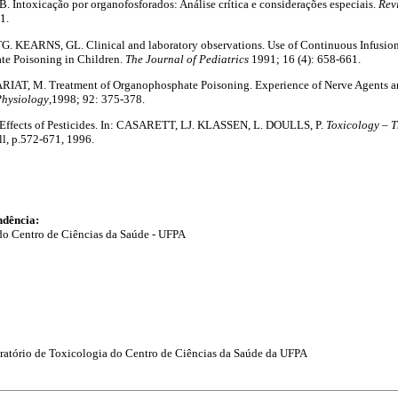
 Intoxicação por organofosforados: Análise crítica e considerações especiais.
Revi
1.
 KEARNS, GL. Clinical and laboratory observations. Use of Continuous Infusion 
te Poisoning in Children.
The Journal of Pediatrics
1991; 16 (4): 658-661.
T, M. Treatment of Organophosphate Poisoning. Experience of Nerve Agents an
Physiology
,1998; 92: 375-378.
ffects of Pesticides. In: CASARETT, LJ. KLASSEN, L. DOULLS, P.
Toxicology – T
l, p.572-671, 1996.
ndência:
do Centro de Ciências da Saúde - UFPA
ratório de Toxicologia do Centro de Ciências da Saúde da UFPA