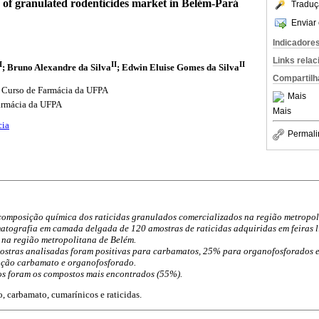
n of granulated rodenticides market in Belém-Pará
Traduç
Enviar 
Indicadore
Links rela
I
II
II
; Bruno Alexandre da Silva
; Edwin Eluise Gomes da Silva
Compartilh
o Curso de Farmácia da UFPA
Mais
armácia da UFPA
Mais
cia
Permali
composição química dos raticidas granulados comercializados na região metropol
atografia em camada delgada de 120 amostras de raticidas adquiridas em feiras li
 na região metropolitana de Belém.
stras analisadas foram positivas para carbamatos, 25% para organofosforados e
ção carbamato e organofosforado.
s foram os compostos mais encontrados (55%).
, carbamato, cumarínicos e raticidas.