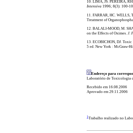
10. LIMA, JS. PEREIRA, RHB.
Intensiva
1996; 8(3): 100-10
11. FARRAR, HC. WELLS, TG.
Treatment of Organophospha
12. BALALI-MOOD, M. SHARIA
on the Effects of Oximes.
J. 
13. ECOBICHON, DJ. Toxic E
5 ed. New York : McGraw-Hil
Endereço para correspo
Laboratório de Toxicologia 
Recebido em 16.08.2006
Aprovado em 29.11.2006
1
Trabalho realizado no Labo