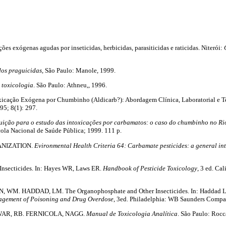
s exógenas agudas por inseticidas, herbicidas, parasiticidas e raticidas. Niterói:
dos praguicidas
, São Paulo: Manole, 1999.
 toxicologia
. São Paulo: Athneu,, 1996.
xicação Exógena por Chumbinho (Aldicarb?): Abordagem Clínica, Laboratorial e T
95; 8(1): 297.
uição para o estudo das intoxicações por carbamatos: o caso do chumbinho no Ri
la Nacional de Saúde Pública; 1999. 111 p.
ANIZATION.
Evironmental Health Criteria 64: Carbamate pesticides: a general in
nsecticides. In: Hayes WR, Laws ER.
Handbook of Pesticide Toxicology
, 3 ed. Cal
, WM. HADDAD, LM. The Organophosphate and Other Insecticides. In: Haddad
agement of Poisoning and Drug Overdose
, 3ed. Philadelphia: WB Saunders Compa
WAR, RB. FERNICOLA, NAGG.
Manual de Toxicologia Analítica
. São Paulo: Rocc