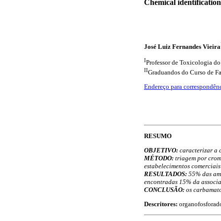
Chemical identificatio
José Luiz Fernandes Vieira
I
Professor de Toxicologia d
II
Graduandos do Curso de F
Endereço para correspondên
RESUMO
OBJETIVO:
caracterizar a 
MÉTODO:
triagem por crom
estabelecimentos comerciais
RESULTADOS:
55% das amo
encontradas 15% da associa
CONCLUSÃO:
os carbamato
Descritores:
organofosforado