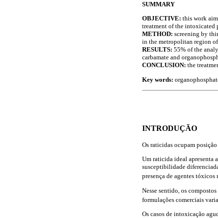
SUMMARY
OBJECTIVE:
this work aime
treatment of the intoxicated 
METHOD:
screening by thi
in the metropolitan region o
RESULTS:
55% of the analy
carbamate and organophospha
CONCLUSION:
the treatmen
Key words:
organophosphate,
INTRODUÇÃO
Os raticidas ocupam posição 
Um raticida ideal apresenta 
susceptibilidade diferenciad
presença de agentes tóxicos n
Nesse sentido, os compostos 
formulações comerciais var
Os casos de intoxicação agud