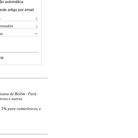
ão automática
este artigo por email
s
cionados
ar
nk
itana de Belém - Pará.
vres e outros
 5% para cumarínicos, e