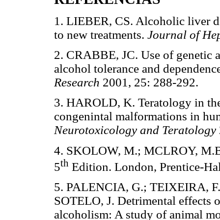
1. LIEBER, CS. Alcoholic liver d
to new treatments.
Journal of He
2. CRABBE, JC. Use of genetic an
alcohol tolerance and dependenc
Research
2001, 25: 288-292.
3. HAROLD, K. Teratology in the
congenintal malformations in hu
Neurotoxicology and Teratology
4. SKOLOW, M.; MCLROY, M.B
th
5
Edition. London, Prentice-Hall
5. PALENCIA, G.; TEIXEIRA, F.;
SOTELO, J. Detrimental effects 
alcoholism: A study of animal mo