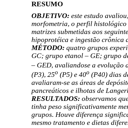
RESUMO
OBJETIVO:
este estudo avaliou
morfometria, o perfil histológic
matrizes submetidas aos seguinte
hipoprotéica e ingestão crônica 
MÉTODO:
quatro grupos experi
GC; grupo etanol – GE; grupo d
– GED, avaliandose a evolução d
o
o
(P3), 25
(P5) e 40
(P40) dias d
avaliaram-se as áreas de depósi
pancreáticos e ilhotas de Langer
RESULTADOS:
observamos que 
tinha peso significativamente 
grupos. Houve diferença signific
mesmo tratamento e dietas difer