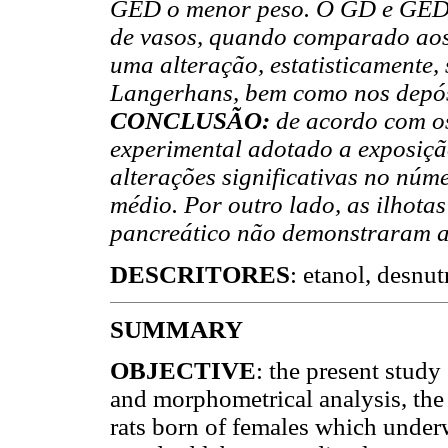
GED o menor peso. O GD e GED
de vasos, quando comparado aos 
uma alteração, estatisticamente, 
Langerhans, bem como nos depós
CONCLUSÃO:
de acordo com os
experimental adotado a exposição
alterações significativas no núm
médio. Por outro lado, as ilhota
pancreático não demonstraram al
DESCRITORES
: etanol, desnut
SUMMARY
OBJECTIVE
: the present stud
and morphometrical analysis, the 
rats born of females which under