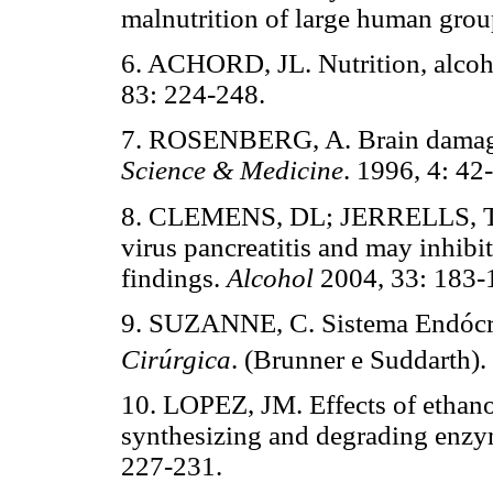
malnutrition of large human gro
6. ACHORD, JL. Nutrition, alcoh
83: 224-248.
7. ROSENBERG, A. Brain damage 
Science & Medicine
. 1996, 4: 42
8. CLEMENS, DL; JERRELLS, TR.
virus pancreatitis and may inhibi
findings.
Alcohol
2004, 33: 183-
9. SUZANNE, C. Sistema Endócr
Cirúrgica
. (Brunner e Suddarth).
10. LOPEZ, JM. Effects of ethano
synthesizing and degrading enzym
227-231.