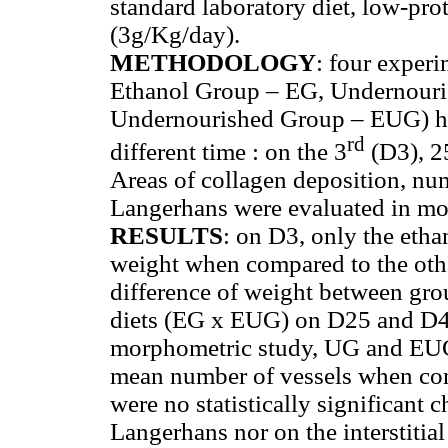
standard laboratory diet, low-pro
(3g/Kg/day).
METHODOLOGY
: four exper
Ethanol Group – EG, Undernour
Undernourished Group – EUG) had
rd
different time : on the 3
(D3), 2
Areas of collagen deposition, num
Langerhans were evaluated in mo
RESULTS
: on D3, only the etha
weight when compared to the othe
difference of weight between gro
diets (EG x EUG) on D25 and D40
morphometric study, UG and EUG 
mean number of vessels when com
were no statistically significant 
Langerhans nor on the interstiti