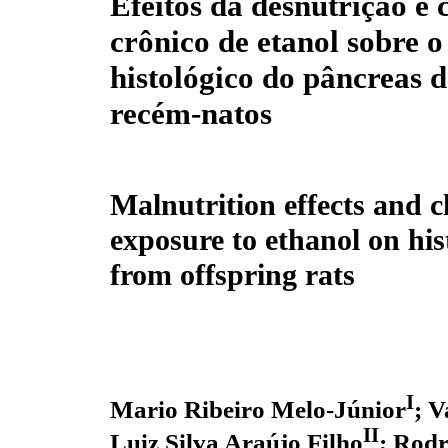
Efeitos da desnutrição e
crônico de etanol sobre o 
histológico do pâncreas d
recém-natos
Malnutrition effects and c
exposure to ethanol on hist
from offspring rats
I
Mario Ribeiro Melo-Júnior
; 
II
Luiz Silva Araújo Filho
; Rodr