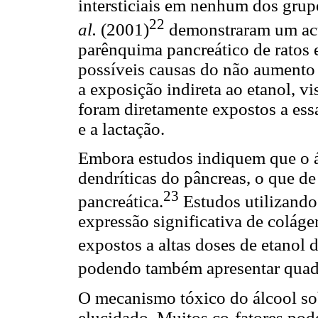
intersticiais em nenhum dos gru
22
al.
(2001)
demonstraram um acú
parênquima pancreático de ratos 
possíveis causas do não aumento n
a exposição indireta ao etanol, 
foram diretamente expostos a essa
e a lactação.
Embora estudos indiquem que o ál
dendríticas do pâncreas, o que de
23
pancreática.
Estudos utilizando
expressão significativa de colág
expostos a altas doses de etanol
podendo também apresentar quadr
O mecanismo tóxico do álcool so
elucidado. Muitos co-fatores pod