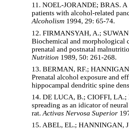
11. NOEL-JORANDE; BRAS. A comp
patients with alcohol-related panc
Alcoholism
1994, 29: 65-74.
12. FIRMANSYAH, A.; SUWAND
Biochemical and morphological cha
prenatal and postnatal malnutriti
Nutrition
1989, 50: 261-268.
13. BERMAN, RF.; HANNIGAN, 
Prenatal alcohol exposure and ef
hippocampal dendritic spine dens
14. DE LUCA, B.; CIOFFI, LA.; 
spreading as an idicator of neura
rat.
Activas Nervosa Superior
197
15. ABEL, EL.; HANNINGAN, JN. 