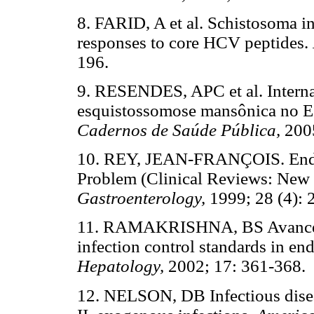
8. FARID, A et al. Schistosoma in
responses to core HCV peptides.
196.
9. RESENDES, APC et al. Interna
esquistossomose mansônica no E
Cadernos de Saúde Pública,
200
10. REY, JEAN-FRANÇOIS. Endos
Problem (Clinical Reviews: New
Gastroenterology,
1999; 28 (4): 
11. RAMAKRISHNA, BS Avances i
infection control standards in e
Hepatology,
2002; 17: 361-368.
12. NELSON, DB Infectious disea