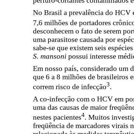
perfuro-cortantes contaminados e
No Brasil a prevalência do HCV é
7,6 milhões de portadores crônic
desconhecem o fato de serem port
uma parasitose causada por espé
sabe-se que existem seis espéci
S. mansoni
possui interesse médic
Em nosso país, considerado um d
que 6 a 8 milhões de brasileiros 
3
correm risco de infecção
.
A co-infecção com o HCV em por
uma das causas de maior freqüên
4
nestes pacientes
. Muitos invest
freqüência de marcadores virais 
relacionada às medidas terapêutic