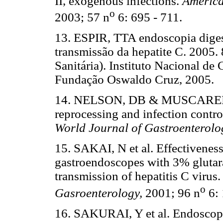
II, exogenous infections.
America
o
2003; 57 n
6: 695 - 711.
13. ESPIR, TTA endoscopia digest
transmissão da hepatite C. 2005.
Sanitária). Instituto Nacional d
Fundação Oswaldo Cruz, 2005.
14. NELSON, DB & MUSCARELLA
reprocessing and infection contro
World Journal of Gastroenterolo
15. SAKAI, N et al. Effectiveness
gastroendoscopes with 3% glutara
transmission of hepatitis C virus
o
Gasroenterology,
2001; 96 n
6: 
16. SAKURAI, Y et al. Endosco