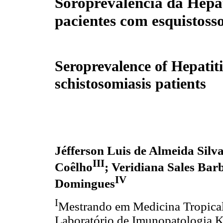
Soroprevalência da Hepa
pacientes com esquistos
Seroprevalence of Hepatiti
schistosomiasis patients
Jéfferson Luis de Almeida Silv
III
Coêlho
; Veridiana Sales Bar
IV
Domingues
I
Mestrando em Medicina Tropical
Laboratório de Imunopatologia