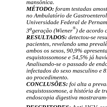
mansônica.
MÉTODO:
foram testadas amost
no Ambulatório de Gastroenterol
Universidade Federal de Perna
®
a
3
geração (Wiener
) de acordo 
RESULTADOS:
detectou-se res
pacientes, revelando uma prevalê
ambos os sexos, 90,9% apresent
esquistossomose e 54,5% já havi
Analisando-se o passado de endos
infectados do sexo masculino e 
ao procedimento.
CONCLUSÕES:
foi alta a prev
esquistossomose, a história de t
endoscopia digestiva mostraram-