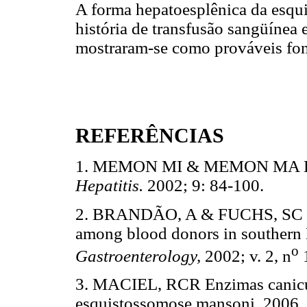
A forma hepatoesplênica da esqu
história de transfusão sangüínea
mostraram-se como prováveis fon
REFERÊNCIAS
1. MEMON MI & MEMON MA Epi
Hepatitis.
2002; 9: 84-100.
2. BRANDÃO, A & FUCHS, SC Risk 
among blood donors in southern B
o
Gastroenterology,
2002; v. 2, n
3. MACIEL, RCR Enzimas canicul
esquistossomose mansoni. 2006. 