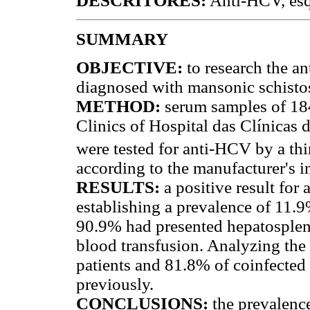
DESCRITORES:
Anti-HCV, esqu
SUMMARY
OBJECTIVE:
to research the a
diagnosed with mansonic schisto
METHOD:
serum samples of 184
Clinics of Hospital das Clínicas
were tested for anti-HCV by a th
according to the manufacturer's i
RESULTS:
a positive result for
establishing a prevalence of 11.
90.9% had presented hepatosplen
blood transfusion. Analyzing the 
patients and 81.8% of coinfecte
previously.
CONCLUSIONS:
the prevalence