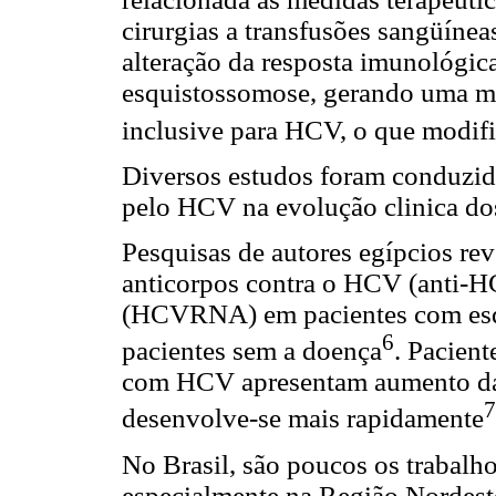
cirurgias a transfusões sangüínea
alteração da resposta imunológic
esquistossomose, gerando uma mai
inclusive para HCV, o que modifi
Diversos estudos foram conduzido
pelo HCV na evolução clinica do
Pesquisas de autores egípcios re
anticorpos contra o HCV (anti-HC
(HCVRNA) em pacientes com esq
6
pacientes sem a doença
. Pacien
com HCV apresentam aumento da pe
7
desenvolve-se mais rapidamente
No Brasil, são poucos os trabalho
especialmente na Região Nordeste,