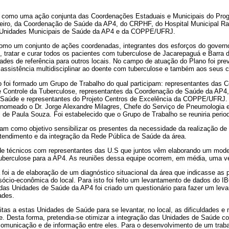
o como uma ação conjunta das Coordenações Estaduais e Municipais do Prog
eiro, da Coordenação de Saúde da AP4, do CRPHF, do Hospital Municipal Ra
s Unidades Municipais de Saúde da AP4 e da COPPE/UFRJ.
como um conjunto de ações coordenadas, integrantes dos esforços do govern
 tratar e curar todos os pacientes com tuberculose de Jacarepaguá e Barra d
vidades de referência para outros locais. No campo de atuação do Plano foi pr
 assistência multidisciplinar ao doente com tuberculose e também aos seus c
o foi formado um Grupo de Trabalho do qual participam: representantes das 
 Controle da Tuberculose, representantes da Coordenação de Saúde da AP4,
 Saúde e representantes do Projeto Centros de Excelência da COPPE/UFRJ.
 nomeado o Dr. Jorge Alexandre Milagres, Chefe do Serviço de Pneumologia
 de Paula Souza. Foi estabelecido que o Grupo de Trabalho se reuniria perio
ram como objetivo sensibilizar os presentes da necessidade da realização de 
atendimento e da integração da Rede Pública de Saúde da área.
de técnicos com representantes das U.S que juntos vêm elaborando um mode
 tuberculose para a AP4. As reuniões dessa equipe ocorrem, em média, uma 
a foi a de elaboração de um diagnóstico situacional da área que indicasse as 
sócio-econômica do local. Para isto foi feito um levantamento de dados do
o das Unidades de Saúde da AP4 foi criado um questionário para fazer um lev
ades.
sitas a estas Unidades de Saúde para se levantar, no local, as dificuldades e
e. Desta forma, pretendia-se otimizar a integração das Unidades de Saúde 
omunicação e de informação entre eles. Para o desenvolvimento de um trabal