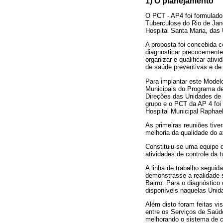
1) O planejamento
O PCT - AP4 foi formulad
Tuberculose do Rio de Jan
Hospital Santa Maria, da
A proposta foi concebida 
diagnosticar precocemente,
organizar e qualificar ati
de saúde preventivas e de
Para implantar este Model
Municipais do Programa de
Direções das Unidades de
grupo e o PCT da AP 4 foi
Hospital Municipal Raphael
As primeiras reuniões tive
melhoria da qualidade do 
Constituiu-se uma equipe 
atividades de controle da
A linha de trabalho seguid
demonstrasse a realidade 
Bairro. Para o diagnóstic
disponíveis naquelas Unid
Além disto foram feitas vi
entre os Serviços de Saúd
melhorando o sistema de c