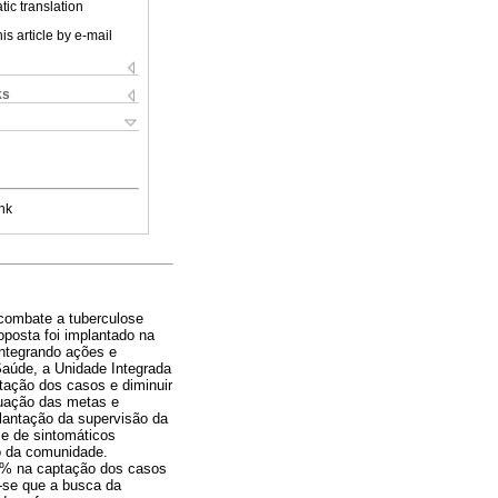
ic translation
is article by e-mail
ks
nk
 combate a tuberculose
oposta foi implantado na
integrando ações e
Saúde, a Unidade Integrada
tação dos casos e diminuir
tuação das metas e
plantação da supervisão da
 e de sintomáticos
to da comunidade.
7% na captação dos casos
i-se que a busca da