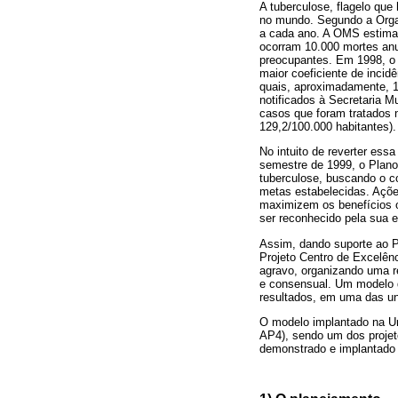
A tuberculose, flagelo qu
no mundo. Segundo a Orga
a cada ano. A OMS estima 
ocorram 10.000 mortes anu
preocupantes. Em 1998, o 
maior coeficiente de incid
quais, aproximadamente, 
notificados à Secretaria M
casos que foram tratados 
129,2/100.000 habitantes).
No intuito de reverter ess
semestre de 1999, o Plano
tuberculose, buscando o c
metas estabelecidas. Açõe
maximizem os benefícios 
ser reconhecido pela sua e
Assim, dando suporte ao 
Projeto Centro de Excelên
agravo, organizando uma r
e consensual. Um modelo d
resultados, em uma das un
O modelo implantado na Un
AP4), sendo um dos proje
demonstrado e implantado 