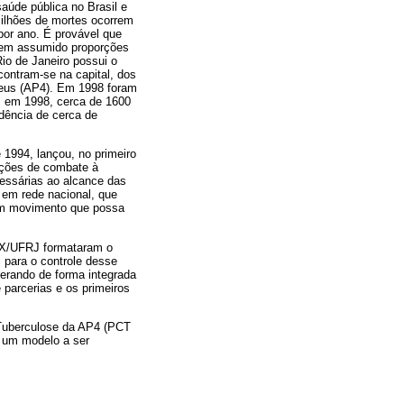
aúde pública no Brasil e
ilhões de mortes ocorrem
por ano. É provável que
tem assumido proporções
io de Janeiro possui o
contram-se na capital, dos
Deus (AP4). Em 1998 foram
u, em 1998, cerca de 1600
dência de cerca de
 1994, lançou, no primeiro
ações de combate à
cessárias ao alcance das
 em rede nacional, que
um movimento que possa
EX/UFRJ formataram o
 para o controle desse
erando de forma integrada
parcerias e os primeiros
 Tuberculose da AP4 (PCT
 um modelo a ser