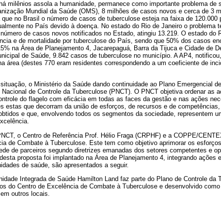
e há milênios assola a humanidade, permanece como importante problema de s
nização Mundial da Saúde (OMS), 8 milhões de casos novos e cerca de 3 m
que no Brasil o número de casos de tuberculose esteja na faixa de 120.000 
almente no País devido à doença. No estado do Rio de Janeiro o problema 
número de casos novos notificados no Estado, atingiu 13.219. O estado do R
ência e de mortalidade por tuberculose do País, sendo que 50% dos casos en
15% na Área de Planejamento 4, Jacarepaguá, Barra da Tijuca e Cidade de 
unicipal de Saúde, 9.842 casos de tuberculose no município. A AP4, notifico
na área (destes 770 eram residentes correspondendo a um coeficiente de inci
a situação, o Ministério da Saúde dando continuidade ao Plano Emergencial de
 Nacional de Controle da Tuberculose (PNCT). O PNCT objetiva ordenar as 
ontrole do flagelo com eficácia em todas as faces da gestão e nas ações ne
s estas que decorram da união de esforços, de recursos e de competências,
obtidos e que, envolvendo todos os segmentos da sociedade, representem 
xcelência.
PNCT, o Centro de Referência Prof. Hélio Fraga (CRPHF) e a COPPE/CENT
cia de Combate à Tuberculose. Este tem como objetivo aprimorar os esforços
ede de parceiros segundo diretrizes emanadas dos setores competentes e op
esta proposta foi implantado na Área de Planejamento 4, integrando ações e 
idades de saúde, são apresentados a seguir.
idade Integrada de Saúde Hamilton Land faz parte do Plano de Controle da
tos do Centro de Excelência de Combate à Tuberculose e desenvolvido como
em outros locais.