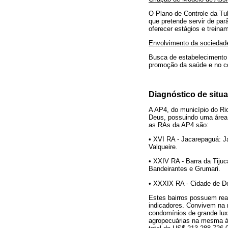
O Plano de Controle da Tu
que pretende servir de par
oferecer estágios e treina
Envolvimento da sociedade
Busca de estabelecimento 
promoção da saúde e no co
Diagnóstico de situ
A AP4, do município do Ri
Deus, possuindo uma área 
as RAs da AP4 são:
• XVI RA - Jacarepaguá: Ja
Valqueire.
•
XXIV RA - Barra da Tijuc
Bandeirantes e Grumari.
• XXXIX RA - Cidade de D
Estes bairros possuem real
indicadores. Convivem na
condomínios de grande luxo
agropecuárias na mesma ár