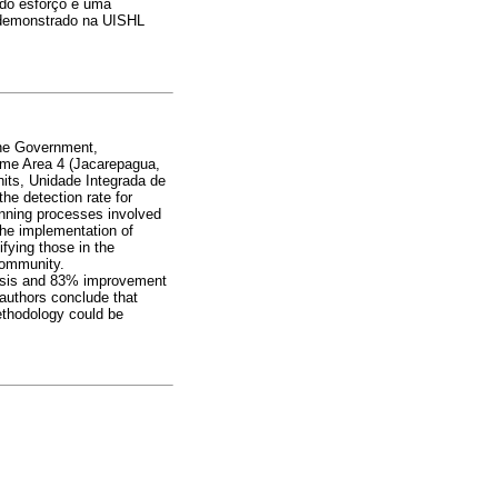
ndo esforço e uma
 demonstrado na UISHL
 the Government,
mme Area 4 (Jacarepagua,
units, Unidade Integrada de
e detection rate for
anning processes involved
the implementation of
fying those in the
community.
osis and 83% improvement
authors conclude that
ethodology could be