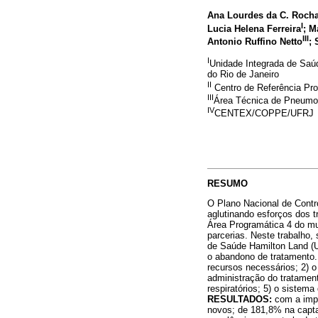
Ana Lourdes da C. Roch
I
Lucia Helena Ferreira
; M
III
Antonio Ruffino Netto
; 
I
Unidade Integrada de Saúd
do Rio de Janeiro
II
Centro de Referência P
III
Área Técnica de Pneumo
IV
CENTEX/COPPE/UFRJ
RESUMO
O Plano Nacional de Contr
aglutinando esforços dos t
Área Programática 4 do mu
parcerias. Neste trabalho
de Saúde Hamilton Land (U
o abandono de tratamento.
recursos necessários; 2) o
administração do tratament
respiratórios; 5) o sistem
RESULTADOS:
com a impl
novos; de 181,8% na captaç