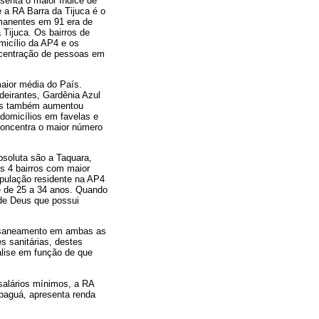
senta o maior índice de
 a RA Barra da Tijuca é o
rmanentes em 91 era de
Tijuca. Os bairros de
icílio da AP4 e os
ncentração de pessoas em
aior média do País.
eirantes, Gardênia Azul
las também aumentou
domicílios em favelas e
concentra o maior número
bsoluta são a Taquara,
s 4 bairros com maior
opulação residente na AP4
e de 25 a 34 anos. Quando
 de Deus que possui
e saneamento em ambas as
 sanitárias, destes
lise em função de que
salários mínimos, a RA
epaguá, apresenta renda