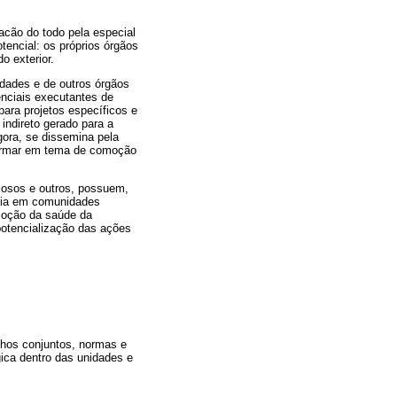
acão do todo pela especial
tencial: os próprios órgãos
o exterior.
idades e de outros órgãos
nciais executantes de
ara projetos específicos e
indireto gerado para a
gora, se dissemina pela
sformar em tema de comoção
iosos e outros, possuem,
ncia em comunidades
moção da saúde da
potencialização das ações
hos conjuntos, normas e
ica dentro das unidades e