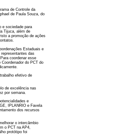
rama de Controle da
phael de Paula Souza, do
o e sociedade para
a Tijuca, além de
evisto a promoção de ações
ontatos.
Coordenações Estaduais e
 representantes das
 Para coordenar esse
 e Coordenador do PCT do
dicamente.
trabalho efetivo de
lo de excelência nas
vez por semana.
potencialidades e
 IBGE, IPLANRIO e Favela
antamento dos recursos
 melhorar o intercâmbio
com o PCT na AP4,
ho protótipo foi