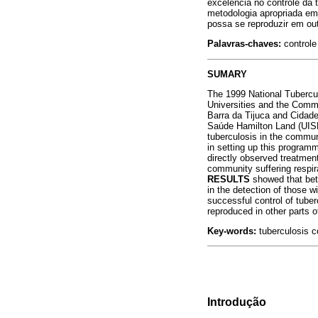
excelência no controle da
metodologia apropriada em
possa se reproduzir em out
Palavras-chaves:
controle
SUMARY
The 1999 National Tubercul
Universities and the Comm
Barra da Tijuca and Cidade 
Saúde Hamilton Land (UISHL
tuberculosis in the commun
in setting up this programm
directly observed treatmen
community suffering respir
RESULTS
showed that bet
in the detection of those 
successful control of tube
reproduced in other parts o
Key-words:
tuberculosis c
Introdução