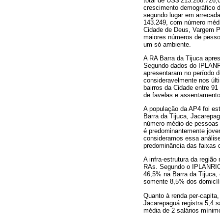
total de US$ 213.288.726,
crescimento demográfico do
segundo lugar em arrecada
143.249, com número médio
Cidade de Deus, Vargem P
maiores números de pessoa
um só ambiente.
A RA Barra da Tijuca apre
Segundo dados do IPLANRI
apresentaram no período 
consideravelmente nos últ
bairros da Cidade entre 9
de favelas e assentament
A população da AP4 foi es
Barra da Tijuca, Jacarepa
número médio de pessoas p
é predominantemente jovem
consideramos essa análise
predominância das faixas d
A infra-estrutura da regi
RAs. Segundo o IPLANRIO 
46,5% na Barra da Tijuca,
somente 8,5% dos domicíli
Quanto à renda per-capita
Jacarepaguá registra 5,4 s
média de 2 salários mínim