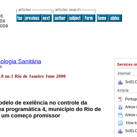
logia Sanitária
Services 
0X
Journal
l.8 no.1 Rio de Janeiro June 2000
SciELO
Article
Portug
delo de exelência no controle da
Article
ea programática 4, município do Rio de
de um começo promissor
Article
How to 
SciELO