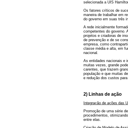
selecionada a UIS Hamilto
Os fatores críticos de suc
maneira de trabalhar em re
do governo em suas três in
A rede inicialmente formad
competentes do governo. A
projetos e criadoras de i
de prevenção e de se const
empresa, como contrapartid
classe média e alta, em f
nacional.
As entidades nacionais e 
muitas vezes, grande pode
carentes, que trazem gran
população e que muitas de
e redução dos custos para 
2) Linhas de ação
Integração de ações das 
Promoção de uma série de 
procedimentos, otimizando
entre elas.
Criação de Modelo de Assi