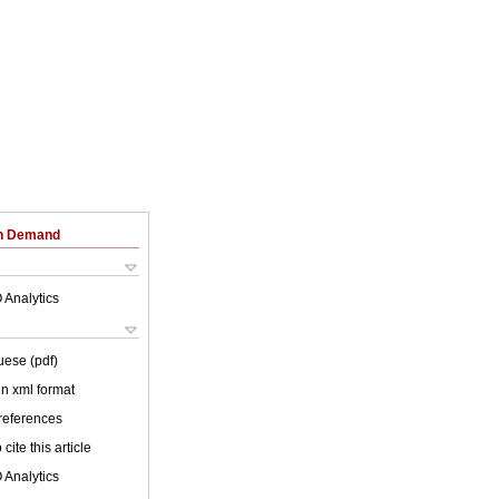
on Demand
 Analytics
uese (pdf)
 in xml format
 references
cite this article
 Analytics