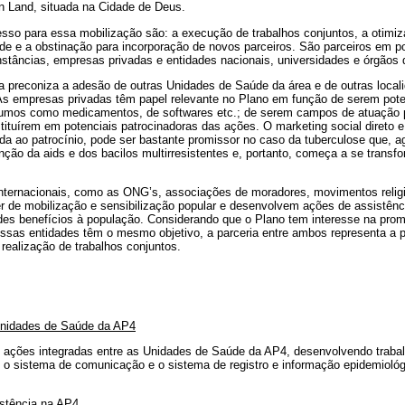
n Land, situada na Cidade de Deus.
esso para essa mobilização são: a execução de trabalhos conjuntos, a otimiz
de e a obstinação para incorporação de novos parceiros. São parceiros em po
stâncias, empresas privadas e entidades nacionais, universidades e órgãos d
a preconiza a adesão de outras Unidades de Saúde da área e de outras local
s empresas privadas têm papel relevante no Plano em função de serem pote
nsumos como medicamentos, de softwares etc.; de serem campos de atuação p
ituírem em potenciais patrocinadoras das ações. O marketing social direto e 
a ao patrocínio, pode ser bastante promissor no caso da tuberculose que, a
unção da aids e dos bacilos multirresistentes e, portanto, começa a se tran
internacionais, como as ONG’s, associações de moradores, movimentos relig
r de mobilização e sensibilização popular e desenvolvem ações de assistê
des benefícios à população. Considerando que o Plano tem interesse na pro
ssas entidades têm o mesmo objetivo, a parceria entre ambos representa a 
realização de trabalhos conjuntos.
Unidades de Saúde da AP4
ações integradas entre as Unidades de Saúde da AP4, desenvolvendo trabal
 o sistema de comunicação e o sistema de registro e informação epidemiológ
stência na AP4