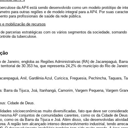
berculose da AP4 está sendo desenvolvido como um modelo protótipo de int
âmetro para outras regiões e de modelo integral para a AP4. Por suas caracter
mento para profissionais de saúde da rede pública.
 e mobilização de recursos
de parcerias estratégicas com os vários segmentos da sociedade, somando 
ntrole da tuberculose.
ação
o de Janeiro, engloba as Regiões Administrativas (RA) de Jacarepaguá, Barra
territorial de 30.353 ha, que representa 24,2% do município do Rio de Janei
carepaguá, Anil, Gardênia Azul, Curicica, Freguesia, Pechincha, Taquara, T
a: Barra da Tijuca, Joá, Itanhangá, Camorim, Vargem Pequena, Vargem Gran
eus: Cidade de Deus.
idades sócioeconômicas muito diversificadas, fato que deve ser considerado
 mesma AP conjuntos de comunidades carentes, como os da Cidade de Deus 
, como os da Barra da Tijuca e Joá. Além disso, são desenvolvidas atividade
ea. A região tem alcançado intenso desenvolvimento industrial, tendo arrec