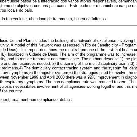
 tuberculose passa pela integração dos vários atores responsáveis, demanda
 torno de objetivos comuns pactuados. Este pode ser o caminho para que o
ros locais do país.
 da tuberculose; abandono de tratamento; busca de faltosos
osis Control Plan includes the building of a network of excellence involving
unity. A model of this Network was assessed in Rio de Janeiro city - Progra
de Deus). This report describes the results from one of the first trial health 
), localized in Cidade de Deus. The aim of the programme was to increase th
ity, and to reduce treatment non compliance. The authors describe 1) the pl
e and the resources needed, 2) the training of the multidisciplinary teams,3) 
t regimens,4) The domiciliary contact tracing system and the system for identi
atory symptoms,5) the register system,6) the strategies used to involve the 
ween November 1999 and April 2000 there was a 92% improvement in diagn
with respiratory symptoms. The non compliance rate was reduced to zero. The 
rculosis necessitates involvement of all agencies working together and this m
f the country.
ontrol; treatment non compliance; default