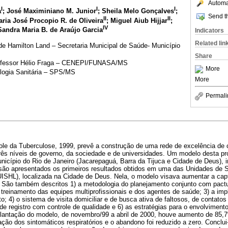
Automat
I
I
I
a
; José Maximiniano M. Junior
; Sheila Melo Gonçalves
;
Send th
II
II
aria José Procopio R. de Oliveira
; Miguel Aiub Hijjar
;
IV
Sandra Maria B. de Araújo Garcia
Indicators
Related lin
e Hamilton Land – Secretaria Municipal de Saúde- Município
Share
rofessor Hélio Fraga – CENEPI/FUNASA/MS
More
logia Sanitária – SPS/MS
More
Permali
ole da Tuberculose, 1999, prevê a construção de uma rede de excelência de
rês níveis de governo, da sociedade e de universidades. Um modelo desta pr
nicípio do Rio de Janeiro (Jacarepaguá, Barra da Tijuca e Cidade de Deus), 
, são apresentados os primeiros resultados obtidos em uma das Unidades de 
ISHL), localizada na Cidade de Deus. Nela, o modelo visava aumentar a cap
 São também descritos 1) a metodologia do planejamento conjunto com pac
 treinamento das equipes multiprofissionais e dos agentes de saúde; 3) a im
o; 4) o sistema de visita domiciliar e de busca ativa de faltosos, de contatos
a de registro com controle de qualidade e 6) as estratégias para o envolvimen
antação do modelo, de novembro/99 a abril de 2000, houve aumento de 85,
ão dos sintomáticos respiratórios e o abandono foi reduzido a zero. Conclu