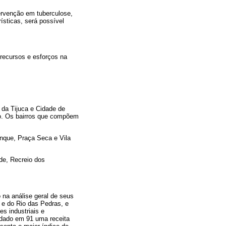
ervenção em tuberculose,
ísticas, será possível
recursos e esforços na
 da Tijuca e Cidade de
ro. Os bairros que compõem
anque, Praça Seca e Vila
de, Recreio dos
 na análise geral de seus
e do Rio das Pedras, e
s industriais e
adado em 91 uma receita