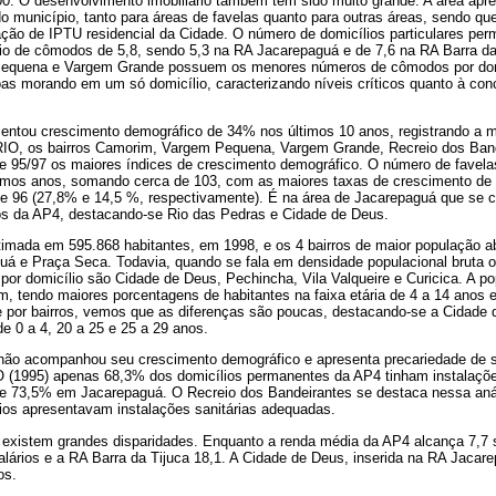
00. O desenvolvimento imobiliário também tem sido muito grande. A área apre
 município, tanto para áreas de favelas quanto para outras áreas, sendo que
ção de IPTU residencial da Cidade. O número de domicílios particulares pe
 de cômodos de 5,8, sendo 5,3 na RA Jacarepaguá e de 7,6 na RA Barra da 
equena e Vargem Grande possuem os menores números de cômodos por dom
s morando em um só domicílio, caracterizando níveis críticos quanto à co
sentou crescimento demográfico de 34% nos últimos 10 anos, registrando a m
O, os bairros Camorim, Vargem Pequena, Vargem Grande, Recreio dos Band
de 95/97 os maiores índices de crescimento demográfico. O número de fave
imos anos, somando cerca de 103, com as maiores taxas de crescimento de 
1 e 96 (27,8% e 14,5 %, respectivamente). É na área de Jacarepaguá que se 
os da AP4, destacando-se Rio das Pedras e Cidade de Deus.
timada em 595.868 habitantes, em 1998, e os 4 bairros de maior população a
guá e Praça Seca. Todavia, quando se fala em densidade populacional bruta o
or domicílio são Cidade de Deus, Pechincha, Vila Valqueire e Curicica. A p
, tendo maiores porcentagens de habitantes na faixa etária de 4 a 14 anos 
 por bairros, vemos que as diferenças são poucas, destacando-se a Cidade
e 0 a 4, 20 a 25 e 25 a 29 anos.
ão não acompanhou seu crescimento demográfico e apresenta precariedade d
(1995) apenas 68,3% dos domicílios permanentes da AP4 tinham instalações
 e 73,5% em Jacarepaguá. O Recreio dos Bandeirantes se destaca nessa aná
os apresentavam instalações sanitárias adequadas.
, existem grandes disparidades. Enquanto a renda média da AP4 alcança 7,7 
alários e a RA Barra da Tijuca 18,1. A Cidade de Deus, inserida na RA Jacar
os.