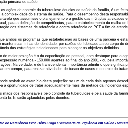
nção primária de saúde.
, as ações de controle da tuberculose àquelas da saúde da família, é um feit
l e a complexidade do sistema de saúde. Para o desempenho desta responsabil
a-tarefa que assumisse o planejamento e a gestão das múltiplas atividades 
oal, para a definição de competências, para o estabelecimento da malha de l
ração dos sistemas de referência e contra referência do PCT a fim de atend
.
 que ambos os programas que estabelecerão as bases de uma parceria e estarã
e manter suas linhas de identidade, por razões de fidelidade a seu corpo de do
ância das estratégias selecionadas para alcançar os objetivos definidos.
o de maior projeção é o da capacitação do pessoal, com destaque para o age
expressão numérica - 150.000 agentes ao final do ano 2001 - ou pela importâ
ações. Na verdade, é de transcendental importância admitir o que significa p
car em campo, para realizar atividades de busca de casos e controle do trata
ode resistir ao exercício desta projeção: se um de cada dois agentes desco
e-á a oportunidade de tratar adequadamente mais da metade da incidência esp
s mãos dos responsáveis pelo controle da tuberculose e pela saúde da famíli
rentá-lo. E serão aplaudidas pelos doentes.
ro de Referência Prof. Hélio Fraga / Secretaria de Vigilância em Saúde / Minist