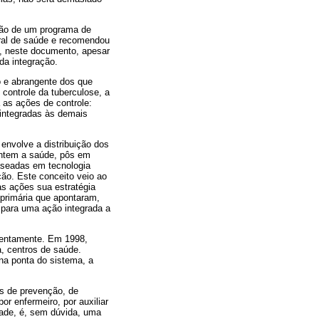
ção de um programa de
ral de saúde e recomendou
a, neste documento, apesar
da integração.
o e abrangente dos que
 controle da tuberculose, a
 as ações de controle:
integradas às demais
envolve a distribuição dos
antem a saúde, pôs em
baseadas em tecnologia
ção. Este conceito veio ao
as ações sua estratégia
primária que apontaram,
 para uma ação integrada a
 lentamente. Em 1998,
, centros de saúde.
na ponta do sistema, a
es de prevenção, de
r enfermeiro, por auxiliar
ade, é, sem dúvida, uma