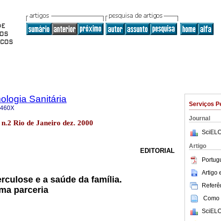
logia Sanitária
Serviços P
-460X
Journal
8 n.2 Rio de Janeiro dez. 2000
SciELO
Artigo
EDITORIAL
Portug
Artigo
rculose e a saúde da família.
Referên
ma parceria
Como c
SciELO