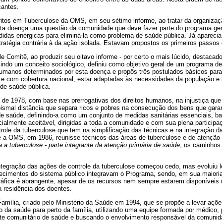
cantes.
itos em Tuberculose da OMS, em seu sétimo informe, ao tratar da organiza
sta doença uma questão da comunidade que deve fazer parte do programa ge
idas enérgicas para eliminá-la como problema de saúde pública. Já apareci
ratégia contrária à da ação isolada. Estavam propostos os primeiros passos 
e Comitê, ao produzir seu oitavo informe - por certo o mais lúcido, destacad
zindo um conceito sociológico, definiu como objetivo geral de um programa de
umanos determinados por esta doença e propôs três postulados básicos para
e com cobertura nacional, estar adaptadas às necessidades da população e 
de saúde pública.
de 1978, com base nas prerrogativas dos direitos humanos, na injustiça que 
abismal distância que separa ricos e pobres na consecução dos bens que gar
 de saúde, definindo-a como um conjunto de medidas sanitárias essenciais, 
almente aceitável, dirigidas a toda a comunidade e com sua plena participa
trole da tuberculose que tem na simplificação das técnicas e na integração d
 a OMS, em 1986, reunisse técnicos das áreas de tuberculose e de atenção 
a a tuberculose - parte integrante da atenção primária de saúde
, os caminhos
integração das ações de controle da tuberculose começou cedo, mas evoluiu
cimentos do sistema público integravam o Programa, sendo, em sua maioria
ráfica é abrangente, apesar de os recursos nem sempre estarem disponíveis 
 residência dos doentes.
mília, criado pelo Ministério da Saúde em 1994, que se propõe a levar açõ
da saúde para perto da família, utilizando uma equipe formada por médico, po
te comunitário de saúde e buscando o envolvimento responsável da comunid