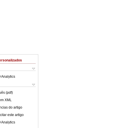
ersonalizados
 Analytics
uês (pdf)
 em XML
cias do artigo
itar este artigo
 Analytics