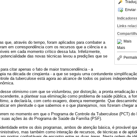
Traduç
Enviar 
Indicadore
Links rela
Compartilh
Mais
as que, através do tempo, foram aplicados para combater a
eram em correspondência com os recursos que a ciência e a
Mais
íveis em cada momento crítico dessa luta. Infelizmente,
potencialidade das novas técnicas levou a predições que se
Permali
 para citar apenas o fato de maior transcendência - a
apia na década de cinqüenta - a que se seguiu uma contundente simplificaçã
ontrole da tuberculose está agora ao alcance de todos os países independent
onômica.
desse otimismo com que se vislumbrou, por distorção, a pronta erradicação 
cendente, a plantear sua eliminação como problema de saúde pública, a fo
 último, a declará-la, com certo exagero, doença reemergente. Que descamin
aticar em plenitude o que sabemos e o que planejamos, nos fizeram chegar 
orrem no momento em que o Programa de Controle da Tuberculose (PCT) do B
ar suas ações às do Programa de Saúde da Família (PSF).
dentidade entre os dois programas, ambos de atenção básica, é provável que 
nistrativo, mas também como interação de recursos, de técnicas e de aptidõ
ejam pontos confortáveis de encontro entre as duas áreas. Nesta ordem de id