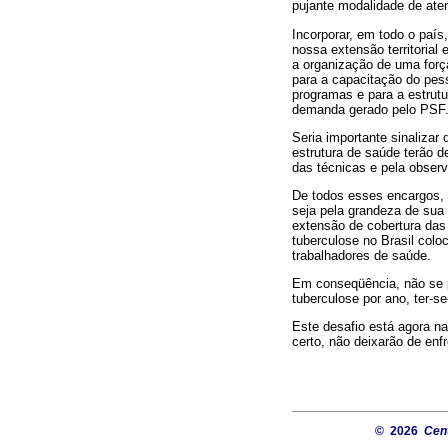
pujante modalidade de ate
Incorporar, em todo o país
nossa extensão territoria
a organização de uma forç
para a capacitação do pess
programas e para a estrutu
demanda gerado pelo PSF
Seria importante sinalizar
estrutura de saúde terão d
das técnicas e pela observ
De todos esses encargos, 
seja pela grandeza de sua 
extensão de cobertura das 
tuberculose no Brasil colo
trabalhadores de saúde.
Em conseqüência, não se p
tuberculose por ano, ter-s
Este desafio está agora na
certo, não deixarão de enf
© 2026
Cent