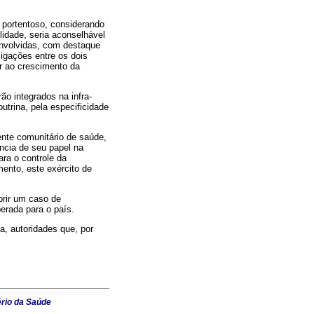
o portentoso, considerando
idade, seria aconselhável
envolvidas, com destaque
igações entre os dois
er ao crescimento da
o integrados na infra-
utrina, pela especificidade
nte comunitário de saúde,
ncia de seu papel na
ara o controle da
mento, este exército de
brir um caso de
erada para o país.
a, autoridades que, por
ério da Saúde