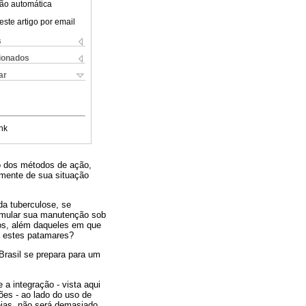
ão automática
este artigo por email
s
cionados
ar
nk
o dos métodos de ação,
emente de sua situação
da tuberculose, se
rmular sua manutenção sob
hos, além daqueles em que
a estes patamares?
rasil se prepara para um
a integração - vista aqui
es - ao lado do uso de
éias, não será demasiado