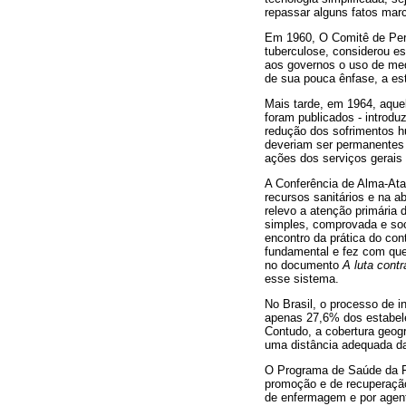
repassar alguns fatos mar
Em 1960, O Comitê de Per
tuberculose, considerou e
aos governos o uso de med
de sua pouca ênfase, a est
Mais tarde, em 1964, aquel
foram publicados - introdu
redução dos sofrimentos h
deveriam ser permanentes 
ações dos serviços gerais 
A Conferência de Alma-Ata 
recursos sanitários e na 
relevo a atenção primária
simples, comprovada e soci
encontro da prática do con
fundamental e fez com que
no documento
A luta contr
esse sistema.
No Brasil, o processo de 
apenas 27,6% dos estabele
Contudo, a cobertura geog
uma distância adequada da
O Programa de Saúde da Fa
promoção e de recuperação 
de enfermagem e por agen