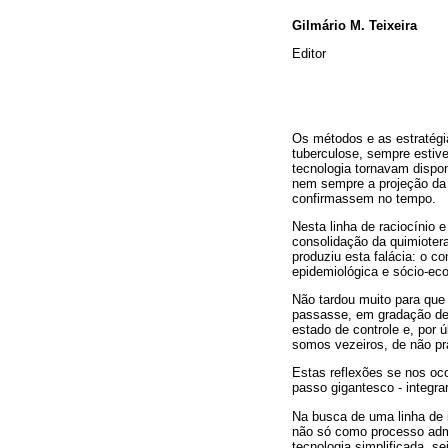
Gilmário M. Teixeira
Editor
Os métodos e as estratégi
tuberculose, sempre estiv
tecnologia tornavam dispon
nem sempre a projeção da 
confirmassem no tempo.
Nesta linha de raciocínio e
consolidação da quimioter
produziu esta falácia: o c
epidemiológica e sócio-ec
Não tardou muito para que 
passasse, em gradação des
estado de controle e, por
somos vezeiros, de não pr
Estas reflexões se nos oc
passo gigantesco - integr
Na busca de uma linha de i
não só como processo admi
tecnologia simplificada, s