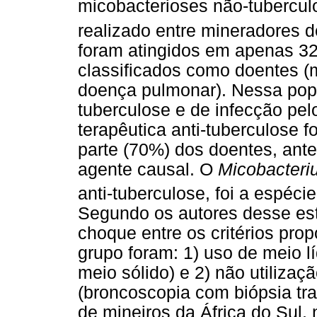
micobacterioses não-tubercul
realizado entre mineradores d
foram atingidos em apenas 32
classificados como doentes (m
doença pulmonar). Nessa popu
tuberculose e de infecção pel
terapêutica anti-tuberculose 
parte (70%) dos doentes, ante
agente causal. O
Micobacteri
anti-tuberculose, foi a espéc
Segundo os autores desse est
choque entre os critérios pro
grupo foram: 1) uso de meio l
meio sólido) e 2) não utiliza
(broncoscopia com biópsia t
de mineiros da África do Sul,