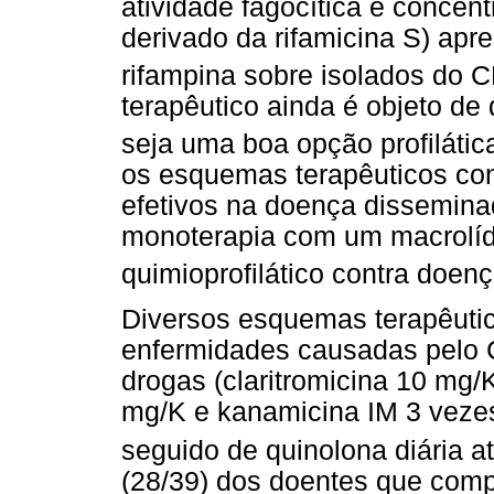
atividade fagocítica e concent
derivado da rifamicina S) apr
rifampina sobre isolados do 
terapêutico ainda é objeto de
seja uma boa opção profilátic
os esquemas terapêuticos con
efetivos na doença dissemi
monoterapia com um macrolíd
quimioprofilático contra doen
Diversos esquemas terapêutic
enfermidades causadas pelo 
drogas (claritromicina 10 mg/
mg/K e kanamicina IM 3 veze
seguido de quinolona diária 
(28/39) dos doentes que com