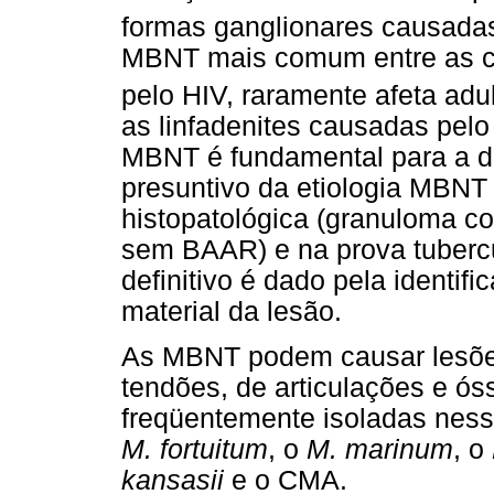
formas ganglionares causad
MBNT mais comum entre as cr
pelo HIV, raramente afeta adu
as linfadenites causadas pel
MBNT é fundamental para a de
presuntivo da etiologia MBN
histopatológica (granuloma c
sem BAAR) e na prova tubercu
definitivo é dado pela identi
material da lesão.
As MBNT podem causar lesões
tendões, de articulações e ós
freqüentemente isoladas nes
M. fortuitum
, o
M. marinum
, o
kansasii
e o CMA.