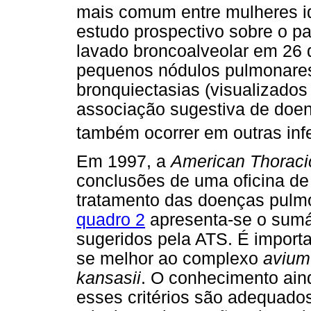
mais comum entre mulheres i
estudo prospectivo sobre o pa
lavado broncoalveolar em 26 
pequenos nódulos pulmonares 
bronquiectasias (visualizados
associação sugestiva de doe
também ocorrer em outras inf
Em 1997, a
American Thoraci
conclusões de uma oficina de 
tratamento das doenças pul
quadro 2
apresenta-se o sumár
sugeridos pela ATS. É importan
se melhor ao complexo
avium
kansasii
. O conhecimento ain
esses critérios são adequado