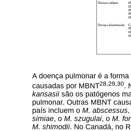
A doença pulmonar é a forma 
28,29,30
causadas por MBNT
.
kansasii
são os patógenos ma
pulmonar. Outras MBNT caus
país incluem o
M. abscessus
simiae
, o
M. szugulai
, o
M. fo
M. shimodii
. No Canadá, no R