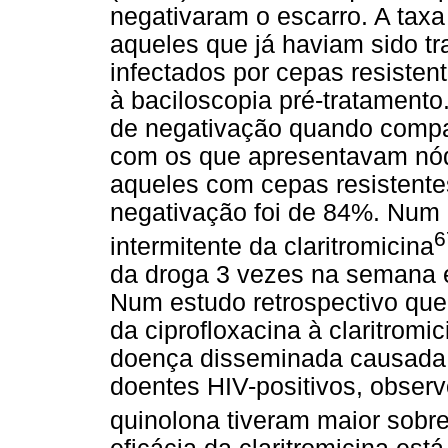
negativaram o escarro. A taxa
aqueles que já haviam sido t
infectados por cepas resistent
à baciloscopia pré-tratamento
de negativação quando compa
com os que apresentavam nód
aqueles com cepas resistentes
negativação foi de 84%. Num 
6
intermitente da claritromicina
da droga 3 vezes na semana er
Num estudo retrospectivo que 
da ciprofloxacina à claritromi
doença disseminada causada 
doentes HIV-positivos, obser
quinolona tiveram maior sobr