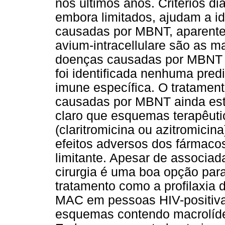
nos últimos anos. Critérios d
embora limitados, ajudam a id
causadas por MBNT, aparent
avium-intracellulare são as m
doenças causadas por MBNT a
foi identificada nenhuma pred
imune específica. O tratamen
causadas por MBNT ainda est
claro que esquemas terapêut
(claritromicina ou azitromicina
efeitos adversos dos fármacos
limitante. Apesar de associad
cirurgia é uma boa opção par
tratamento como a profilaxia
MAC em pessoas HIV-positiv
esquemas contendo macrolíde