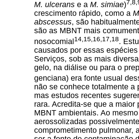
7,8,
M. ulcerans
e a
M. simiae
)
crescimento rápido, como a
M
abscessus
, são habitualment
são as MBNT mais comument
14,15,16,17,18
nosocomial
. Est
causados por essas espécies
Serviços, sob as mais diversa
gelo, na diálise ou para o pr
genciana) era fonte usual de
não se conhece totalmente a 
mas estudos recentes suger
rara. Acredita-se que a maior
MBNT ambientais. Ao mesmo
aerossolizadas possivelmente
comprometimento pulmonar, a 
ser a fonte de contaminação d