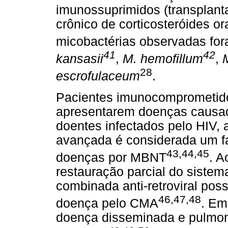
imunossuprimidos (transplant
crônico de corticosteróides ora
micobactérias observadas fo
41
42
kansasii
,
M. hemofillum
,
28
escrofulaceum
.
Pacientes imunocomprometido
apresentarem doenças causa
doentes infectados pelo HIV,
avançada é considerada um fa
43,44,45
doenças por MBNT
. A
restauração parcial do siste
combinada anti-retroviral pos
46,47,48
doença pelo CMA
. Em
doença disseminada e pulmo