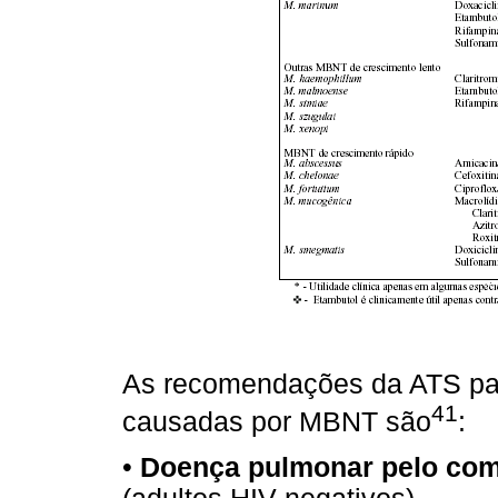
As recomendações da ATS par
41
causadas por MBNT são
:
•
Doença pulmonar pelo co