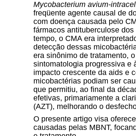
Mycobacterium avium-intracel
freqüente agente causal de d
com doença causada pelo CM
fármacos antituberculose do
tempo, o CMA era interpretad
detecção dessas micobactéri
era sinônimo de tratamento, o
sintomatologia progressiva e 
impacto crescente da aids e 
micobactérias podiam ser ca
que permitiu, ao final da déc
efetivas, primariamente a clar
(AZT), melhorando o desfecho
O presente artigo visa oferec
causadas pelas MBNT, focand
e tratamento.