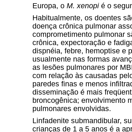
Europa, o
M. xenopi
é o segun
Habitualmente, os doentes são
doença crônica pulmonar asso
comprometimento pulmonar são
crônica, expectoração e fadi
dispnéia, febre, hemoptise e 
usualmente nas formas avanç
as lesões pulmonares por MB
com relação às causadas pel
paredes finas e menos infiltr
disseminação é mais freqüen
broncogênica; envolvimento m
pulmonares envolvidas.
Linfadenite submandibular, su
crianças de 1 a 5 anos é a a