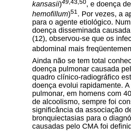
49
,43,50
kansasii
)
, e doença de
51
hemofillum
)
. Por vezes, a a
para o agente etiológico. Num
doença disseminada causada 
(12), observou-se que os infe
abdominal mais freqüentemen
Ainda não se tem total conhec
doença pulmonar causada pe
quadro clínico-radiográfico e
doença evolui rapidamente. A 
pulmonar, em homens com 40 
de alcoolismo, sempre foi con
significância da associação 
bronquiectasias para o diagn
causadas pelo CMA foi defini