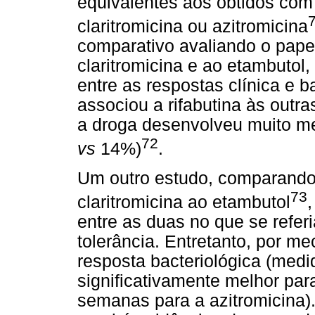
equivalentes aos obtidos co
7
claritromicina ou azitromicina
comparativo avaliando o pape
claritromicina e ao etambutol
entre as respostas clínica e b
associou a rifabutina às outr
a droga desenvolveu muito men
72
vs
14%)
.
Um outro estudo, comparando 
73
claritromicina ao etambutol
entre as duas no que se referi
tolerância. Entretanto, por 
resposta bacteriológica (med
significativamente melhor par
semanas para a azitromicina)