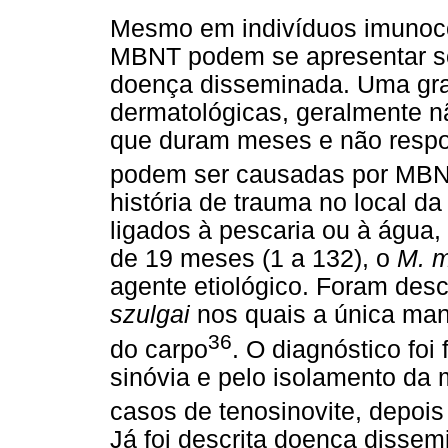
Mesmo em indivíduos imunoc
MBNT podem se apresentar s
doença disseminada. Uma gra
dermatológicas, geralmente 
que duram meses e não respo
podem ser causadas por MBNT
história de trauma no local d
ligados à pescaria ou à água,
de 19 meses (1 a 132), o
M. 
agente etiológico. Foram des
szulgai
nos quais a única man
36
do carpo
. O diagnóstico foi
sinóvia e pelo isolamento da 
casos de tenosinovite, depoi
Já foi descrita doença diss