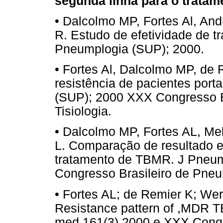
segunda linha para o tratam
• Dalcolmo MP, Fortes Al, An
R. Estudo de efetividade de t
Pneumplogia (SUP); 2000.
• Fortes Al, Dalcolmo MP, de 
resistência de pacientes por
(SUP); 2000 XXX Congresso B
Tisiologia.
• Dalcolmo MP, Fortes AL, Me
L. Comparação de resultado 
tratamento de TBMR. J Pneu
Congresso Brasileiro de Pneum
• Fortes AL; de Remier K; We
Resistance pattern of ,MDR TB
med 161(3) 2000 e XXX Congr