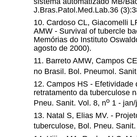
sistema automatizado MB/BacT
J.Bras.Patol.Med.Lab.36 (3):3
10. Cardoso CL, Giacomelli L
AMW - Survival of tubercle bac
Memórias do Instituto Oswald
agosto de 2000).
11. Barreto AMW, Campos CED
no Brasil. Bol. Pneumol. Sanit.
12. Campos HS - Efetividad
retratamento da tuberculose n
o
Pneu. Sanit. Vol. 8, n
1 - jan/
13. Natal S, Elias MV. - Proje
tuberculose, Bol. Pneu. Sanit. 