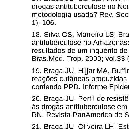
drogas antituberculose no N
metodologia usada? Rev. Soc.
1): 106.
18. Silva OS, Marreiro LS, Br
antituberculose no Amazonas: 
resultados de um inquérito de
Bras.Med. Trop. 2000; vol.33 (
19. Braga JU, Hijjar MA, Ruffi
reações cutâneas produzidas 
contendo PPD. Informe Epidem
20. Braga JU. Perfil de resist
às drogas antituberculose em 
RN. Revista PanAmerica de S
21. Braga JU. Oliveira LH. E