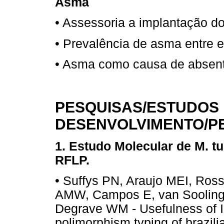
Asma
• Assessoria a implantação do
• Prevalência de asma entre e
• Asma como causa de absen
PESQUISAS/ESTUDOS 
DESENVOLVIMENTO/P
1. Estudo Molecular de M. tu
RFLP.
• Suffys PN, Araujo MEI, Ross
AMW, Campos E, van Sooling
Degrave WM - Usefulness of 
polimorphism typing of brazili