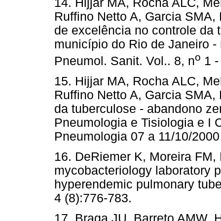
14. Hijjar MA, Rocha ALC, M
Ruffino Netto A, Garcia SMA,
de excelência no controle da 
município do Rio de Janeiro -
o
Pneumol. Sanit. Vol.. 8, n
1 -
15. Hijjar MA, Rocha ALC, M
Ruffino Netto A, Garcia SMA, 
da tuberculose - abandono ze
Pneumologia e Tisiologia e I 
Pneumologia 07 a 11/10/2000
16. DeRiemer K, Moreira FM, 
mycobacteriology laboratory p
hyperendemic pulmonary tuber
4 (8):776-783.
17. Braga JU, Barreto AMW, Hi