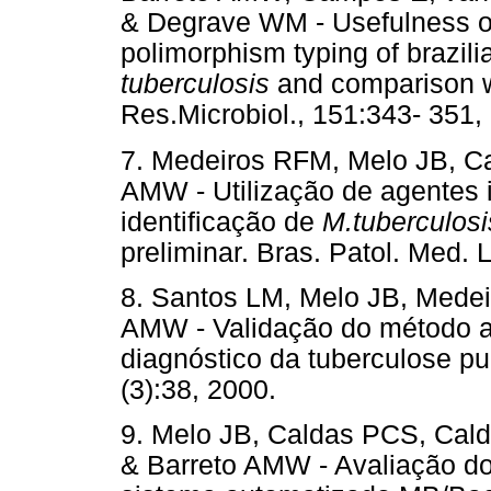
& Degrave WM - Usefulness o
polimorphism typing of brazili
tuberculosis
and comparison wi
Res.Microbiol., 151:343- 351,
7. Medeiros RFM, Melo JB, C
AMW - Utilização de agentes 
identificação de
M.tuberculosi
preliminar. Bras. Patol. Med. 
8. Santos LM, Melo JB, Mede
AMW - Validação do método 
diagnóstico da tuberculose p
(3):38, 2000.
9. Melo JB, Caldas PCS, Cal
& Barreto AMW - Avaliação do 