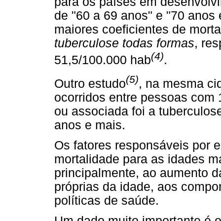
para os países em desenvolvi
de "60 a 69 anos" e "70 anos 
maiores coeficientes de morta
tuberculose todas formas
, re
(4)
51,5/100.000 hab
.
(5)
Outro estudo
, na mesma cid
ocorridos entre pessoas com 
ou associada foi a tuberculo
anos e mais.
Os fatores responsáveis por 
mortalidade para as idades m
principalmente, ao aumento d
próprias da idade, aos compo
políticas de saúde.
Um dado muito importante é 