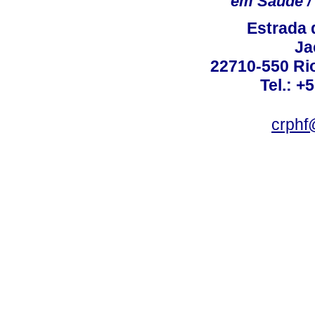
em Saúde / 
Estrada 
Ja
22710-550 Rio
Tel.: +
crphf