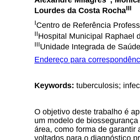
III
Lourdes da Costa Rocha
I
Centro de Referência Profes
II
Hospital Municipal Raphael
III
Unidade Integrada de Saúd
Endereço para correspondênc
Keywords:
tuberculosis; infec
O objetivo deste trabalho é a
um modelo de biossegurança 
área, como forma de garantir 
voltados para o diagnóstico p