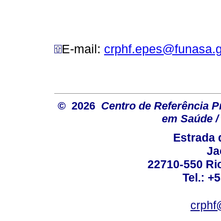
E-mail:
crphf.epes@funasa.g
© 2026
Centro de Referência Pro
em Saúde / 
Estrada 
Ja
22710-550 Rio
Tel.: +
crphf