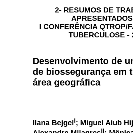
2- RESUMOS DE TR
APRESENTADOS
I CONFERÊNCIA QTROP/F
TUBERCULOSE - 
Desenvolvimento de 
de biossegurança em 
área geográfica
I
Ilana Bejgel
; Miguel Aiub Hij
II
Alexandre Milagres
; Mônic