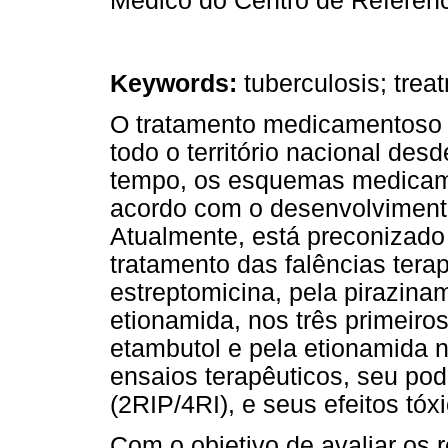
Médico do Centro de Referênc
Keywords:
tuberculosis; treat
O tratamento medicamentoso 
todo o território nacional de
tempo, os esquemas medicam
acordo com o desenvolviment
Atualmente, está preconizad
tratamento das falências tera
estreptomicina, pela pirazina
etionamida, nos três primeir
etambutol e pela etionamida
ensaios terapêuticos, seu pod
(2RIP/4RI), e seus efeitos tó
Com o objetivo de avaliar os 