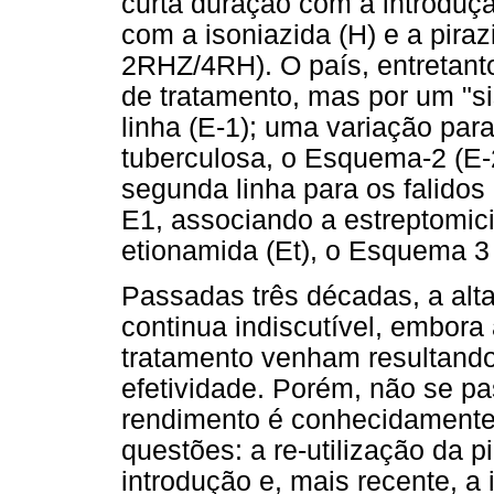
curta duração com a introduç
com a isoniazida (H) e a pira
2RHZ/4RH). O país, entretant
de tratamento, mas por um "s
linha (E-1); uma variação par
tuberculosa, o Esquema-2 (E-
segunda linha para os falidos
E1, associando a estreptomicin
etionamida (Et), o Esquema 3
Passadas três décadas, a alt
continua indiscutível, embor
tratamento venham resultand
efetividade. Porém, não se p
rendimento é conhecidamente
questões: a re-utilização da 
introdução e, mais recente, a