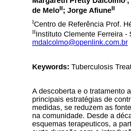
Margareth Pretty Dalcolmo
;
II
II
de Melo
; Jorge Afiune
I
Centro de Referência Prof. 
II
Instituto Clemente Ferreira
mdalcolmo@openlink.com.br
Keywords:
Tuberculosis Tre
A descoberta e o tratamento 
principais estratégias de con
medidas, se reduzem as fonte
na comunidade. Desde a décad
esquemas terapeuticos, a par