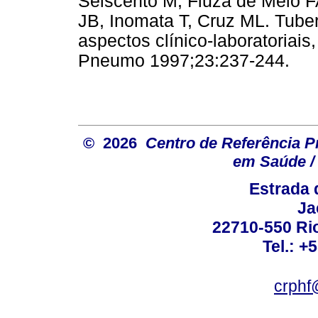
Seiscento M, Fiuza de Melo F
JB, Inomata T, Cruz ML. Tuber
aspectos clínico-laboratoriais
Pneumo 1997;23:237-244.
© 2026
Centro de Referência Pro
em Saúde / 
Estrada 
Ja
22710-550 Rio
Tel.: +
crphf