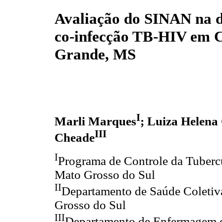
Avaliação do SINAN na d
co-infecção TB-HIV em
Grande, MS
I
Marli Marques
; Luiza Helena
III
Cheade
I
Programa de Controle da Tubercu
Mato Grosso do Sul
II
Departamento de Saúde Coletiv
Grosso do Sul
III
Departamento de Enfermagem d