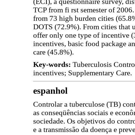
(ECI), a questionnaire survey, d
TCP from fi rst semester of 2006
from 73 high burden cities (65.8%
DOTS (72.9%). From cities that us
offer only one type of incentive 
incentives, basic food package a
care (45.8%).
Key-words:
Tuberculosis Contro
incentives; Supplementary Care.
espanhol
Controlar a tuberculose (TB) con
as conseqüências sociais e econôm
sociedade. Os objetivos do contr
e a transmissão da doença e preven