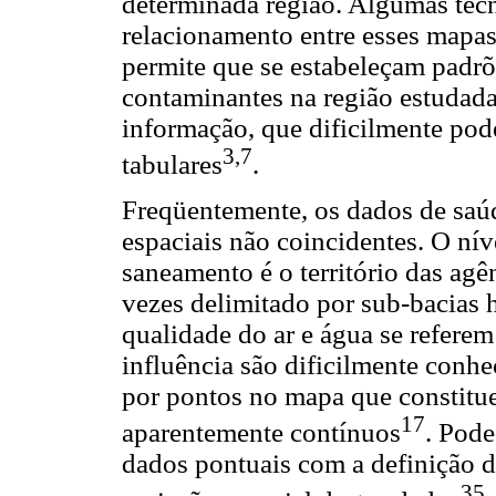
determinada região. Algumas téc
relacionamento entre esses mapas
permite que se estabeleçam padrõ
contaminantes na região estuda
informação, que dificilmente pod
3
,
7
tabulares
.
Freqüentemente, os dados de saúd
espaciais não coincidentes. O ní
saneamento é o território das agê
vezes delimitado por sub-bacias 
qualidade do ar e água se refere
influência são dificilmente conhe
por pontos no mapa que constitu
17
aparentemente contínuos
. Pode
dados pontuais com a definição d
35