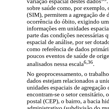
variação espacial destes dados
sobre saúde como, por exemplo, 
(SIM), permitem a agregação de d
ocorrência do óbito, exigindo um
informações em unidades espacia
parte das condições necessárias 
espacial de análise, por ser dota
como
referência de dados primár
poucos eventos de saúde de orig
6
,
36
analisados nessa escala
.
No geoprocessamento, o trabalho
dados estejam relacionados a unid
unidades espaciais de agregação 
encontram-se o setor censitário, 
postal (CEP), o bairro, a bacia hidr
administrativo (subdivisão do mu