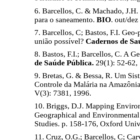
6. Barcellos, C. & Machado, J.H.
para o saneamento.
BIO
. out/dez
7. Barcellos, C; Bastos, F.I. Ge
união possível?
Cadernos
de Sa
8. Bastos, F.I.; Barcellos, C. A G
de Saúde Pública.
29(1): 52-62,
9. Bretas, G. & Bessa, R. Um Sis
Controle da Malária na Amazôni
V(3): 7381, 1996.
10. Briggs, D.J. Mapping Environm
Geographical and
Environmental
Studies. p. 158-176, Oxford Univ
11. Cruz, O.G.; Barcellos, C; Car