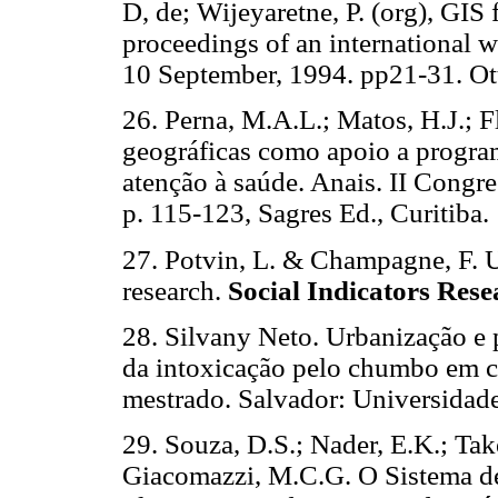
D, de; Wijeyaretne, P. (org), GIS
proceedings of an international 
10 September, 1994. pp21-31. O
26. Perna, M.A.L.; Matos, H.J.; 
geográficas como apoio a progra
atenção à saúde. Anais. II Congr
p. 115-123, Sagres Ed., Curitiba.
27. Potvin, L. & Champagne, F. Uti
research.
Social Indicators
Rese
28. Silvany Neto. Urbanização e p
da intoxicação pelo chumbo em c
mestrado. Salvador: Universidade
29. Souza, D.S.; Nader, E.K.; Tak
Giacomazzi, M.C.G. O Sistema d