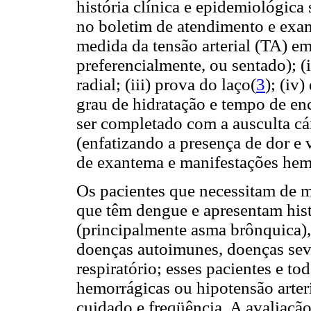
história clínica e epidemiológica
no boletim de atendimento e exam
medida da tensão arterial (TA) em
preferencialmente, ou sentado); (
radial;
(iii) prova do laço(
3
); (iv
grau de hidratação e tempo de en
ser completado com a ausculta c
(enfatizando a presença de dor e
de exantema e manifestações hemo
Os pacientes que necessitam de m
que têm dengue e apresentam histó
(principalmente asma brônquica), 
doenças autoimunes, doenças seve
respiratório; esses pacientes e t
hemorrágicas ou hipotensão arte
cuidado e freqüência. A avaliaçã