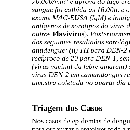
70.000/mm
e aprova do laço er
sangue foi colhida ás 16.00h, e
exame MAC-EUSA (IgM) e inibiç
antígenos de sorotipos do vírus 
outros
Flavivirus
).
Posteriormen
dos seguintes resultados sorológi
antidengue; (ii) TH para DEN-2 c
recíproco de 20 para DEN-1, se
(vírus vacinal da febre amarela)
vírus DEN-2 em camundongos rec
amostra coletada no quarto dia 
Triagem dos Casos
Nos casos de epidemias de dengue
para organizar e envolver toda a