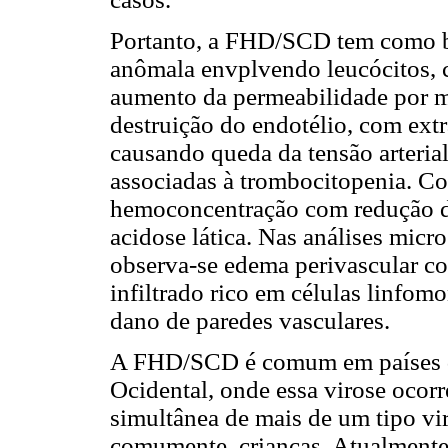
Portanto, a FHD/SCD tem como ba
anômala envplvendo leucócitos, 
aumento da permeabilidade por m
destruição do endotélio, com extr
causando queda da tensão arteria
associadas à trombocitopenia. C
hemoconcentração com redução da 
acidose lática. Nas análises micr
observa-se edema perivascular c
infiltrado rico em células linfomo
dano de paredes vasculares.
A FHD/SCD é comum em países do
Ocidental, onde essa virose ocor
simultânea de mais de um tipo vir
comumente, crianças. Atualmente,