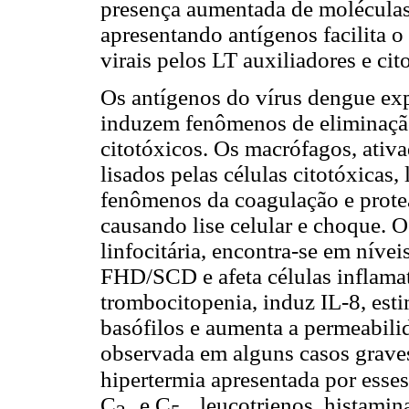
presença aumentada de moléculas
apresentando antígenos facilita 
virais pelos LT auxiliadores e cit
Os antígenos do vírus dengue ex
induzem fenômenos de eliminação
citotóxicos. Os macrófagos, ativa
lisados pelas células citotóxicas,
fenômenos da coagulação e prote
causando lise celular e choque. 
linfocitária, encontra-se em níve
FHD/SCD e afeta células inflamató
trombocitopenia, induz IL-8, esti
basófilos e aumenta a permeabilid
observada em alguns casos grav
hipertermia apresentada por esse
C
e C
, leucotrienos, histamin