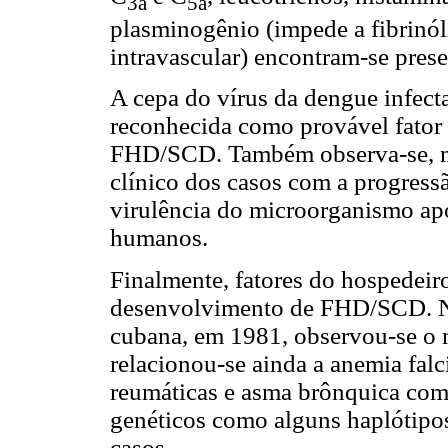
3a
5a
plasminogênio (impede a fibrinóli
intravascular) encontram-se pre
A cepa do vírus da dengue infect
reconhecida como provável fator
FHD/SCD. Também observa-se, n
clínico dos casos com a progress
virulência do microorganismo ap
humanos.
Finalmente, fatores do hospedeir
desenvolvimento de FHD/SCD. N
cubana, em 1981, observou-se o 
relacionou-se ainda a anemia falc
reumáticas e asma brônquica como
genéticos como alguns haplótipo
casos.