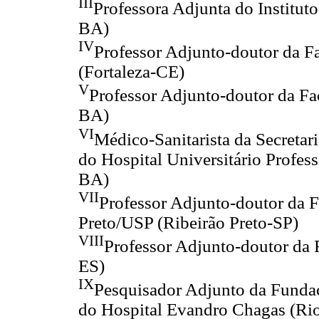
III
Professora Adjunta do Institu
BA)
IV
Professor Adjunto-doutor da 
(Fortaleza-CE)
V
Professor Adjunto-doutor da F
BA)
VI
Médico-Sanitarista da Secretar
do Hospital Universitário Profe
BA)
VII
Professor Adjunto-doutor da 
Preto/USP (Ribeirão Preto-SP)
VIII
Professor Adjunto-doutor da 
ES)
IX
Pesquisador Adjunto da Fund
do Hospital Evandro Chagas (Rio