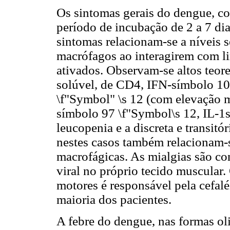
Os sintomas gerais do dengue, co
período de incubação de 2 a 7 di
sintomas relacionam-se a níveis s
macrófagos ao interagirem com lin
ativados. Observam-se altos teore
solúvel, de CD4, IFN-símbolo 10
\f"Symbol" \s 12 (com elevação m
símbolo 97 \f"Symbol\s 12, IL-1s
leucopenia e a discreta e transit
nestes casos também relacionam-se
macrofágicas. As mialgias são co
viral no próprio tecido muscular
motores é responsável pela cefaléi
maioria dos pacientes.
A febre do dengue, nas formas oli