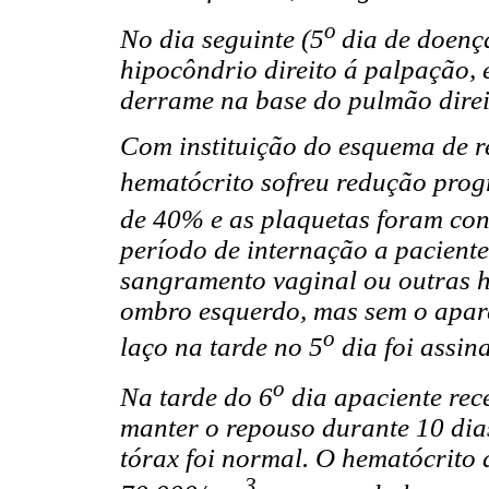
o
No dia seguinte (5
dia de doenç
hipocôndrio direito á palpação,
derrame na base do pulmão direi
Com instituição do esquema de r
hematócrito sofreu redução progr
de 40% e as plaquetas foram co
período de internação a paciente
sangramento vaginal ou outras h
ombro esquerdo, mas sem o apare
o
laço na tarde no 5
dia foi assin
o
Na tarde do 6
dia apaciente re
manter o repouso durante 10 dias
tórax foi normal. O hematócrito 
3