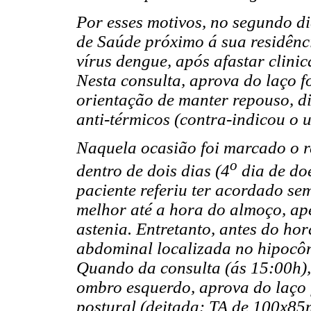
Por esses motivos, no segundo d
de Saúde próximo á sua residênci
vírus dengue, após afastar clinic
Nesta consulta, aprova do laço fo
orientação de manter repouso, di
anti-térmicos (contra-indicou o us
Naquela ocasião foi marcado o r
o
dentro de dois dias (4
dia de do
paciente referiu ter acordado se
melhor até a hora do almoço, ap
astenia. Entretanto, antes do ho
abdominal localizada no hipocôn
Quando da consulta (ás 15:00h),
ombro esquerdo, aprova do laço f
postural (deitada: TA de 100x8