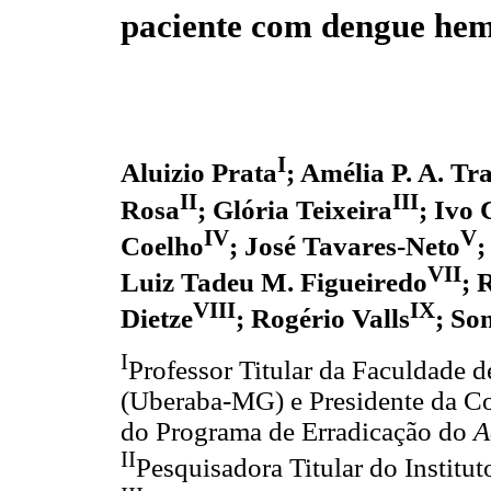
paciente com dengue he
I
Aluizio Prata
; Amélia P. A. Tr
II
III
Rosa
; Glória Teixeira
; Ivo
IV
V
Coelho
; José Tavares-Neto
;
VII
Luiz Tadeu M. Figueiredo
; 
VIII
IX
Dietze
; Rogério Valls
; So
I
Professor Titular da Faculdade 
(Uberaba-MG) e Presidente da 
do Programa de Erradicação do
A
II
Pesquisadora Titular do Instit