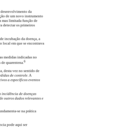
o desenvolvimento da
ação de um novo instrumento
ca mas limitada função de
ra detectar os primeiros
de incubação da doença, a
o local em que se encontrava
 as medidas indicadas no
6
a de quarentena.
a, desta vez no sentido de
didas de controle
. A
tivos a específicos eventos
a incidência de doenças
de outros dados relevantes e
undamenta-se na prática
ncia pode aqui ser