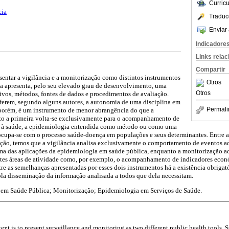
Curric
cia
Traduc
Enviar 
Indicadore
Links rela
Compartir
esentar a vigilância e a monitorização como distintos instrumentos
Otros
ia apresenta, pelo seu elevado grau de desenvolvimento, uma
Otros
tivos, métodos, fontes de dados e procedimentos de avaliação.
nferem, segundo alguns autores, a autonomia de uma disciplina em
Permali
, porém, é um instrumento de menor abrangência do que a
to a primeira volta-se exclusivamente para o acompanhamento de
s à saúde, a epidemiologia entendida como método ou como uma
ocupa-se com o processo saúde-doença em populações e seus determinantes. Entre as
ação, temos que a vigilância analisa exclusivamente o comportamento de eventos a
a das aplicações da epidemiologia em saúde pública, enquanto a monitorização 
entes áreas de atividade como, por exemplo, o acompanhamento de indicadores econ
tre as semelhanças apresentadas por esses dois instrumentos há a existência obrigat
pla disseminação da informação analisada a todos que dela necessitam.
 em Saúde Pública; Monitorização; Epidemiologia em Serviços de Saúde.
text is to present surveillance and monitoring as two different public health tools. S