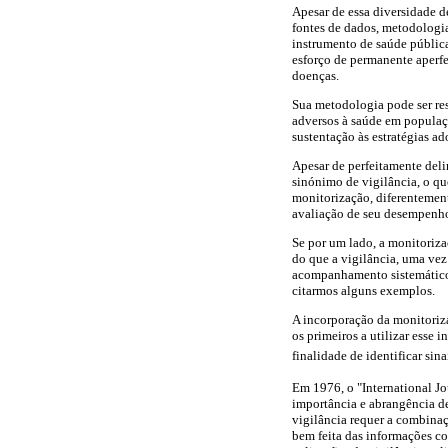
Apesar de essa diversidade de
fontes de dados, metodologia
instrumento de saúde pública
esforço de permanente aperfe
doenças.
Sua metodologia pode ser re
adversos à saúde em populaç
sustentação às estratégias a
Apesar de perfeitamente del
sinónimo de vigilância, o q
monitorização, diferentement
avaliação de seu desempenh
Se por um lado, a monitoriz
do que a vigilância, uma vez 
acompanhamento sistemático 
citarmos alguns exemplos.
A incorporação da monitoriza
os primeiros a utilizar esse 
finalidade de identificar sin
Em 1976, o "International J
importância e abrangência de 
vigilância requer a combinaç
bem feita das informações c