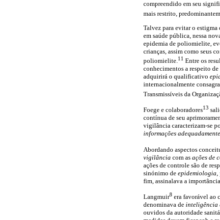
compreendido em seu signifi
mais restrito, predominanteme
Talvez para evitar o estigma 
em saúde pública, nessa nov
epidemia de poliomielite, ev
crianças, assim como seus con
11
poliomielite.
Entre os resu
conhecimentos a respeito de 
adquirirá o qualificativo
epi
internacionalmente consagra
Transmissíveis da Organiza
13
Foege e colaboradores
sali
contínua de seu aprimoramen
vigilância caracterizam-se p
informações adequadamente
Abordando aspectos conceit
vigilância
com as
ações de c
ações de controle são de res
sinónimo de
epidemiologia
,
fim, assinalava a importância
8
Langmuir
era favorável ao 
denominava de
inteligência
ouvidos da autoridade sanitá