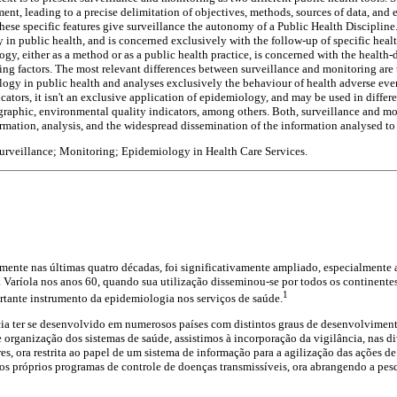
ent, leading to a precise delimitation of objectives, methods, sources of data, and 
ese specific features give surveillance the autonomy of a Public Health Discipline.
 in public health, and is concerned exclusively with the follow-up of specific healt
y, either as a method or as a public health practice, is concerned with the health-d
ng factors. The most relevant differences between surveillance and monitoring are t
logy in public health and analyses exclusively the behaviour of health adverse eve
ators, it isn't an exclusive application of epidemiology, and may be used in differe
aphic, environmental quality indicators, among others. Both, surveillance and mo
mation, analysis, and the widespread dissemination of the information analysed to a
urveillance; Monitoring; Epidemiology in Health Care Services.
lmente nas últimas quatro décadas, foi significativamente ampliado, especialmente a
Varíola nos anos 60, quando sua utilização disseminou-se por todos os continentes
1
ante instrumento da epidemiologia nos serviços de saúde.
cia ter se desenvolvido em numerosos países com distintos graus de desenvolvime
 e organização dos sistemas de saúde, assistimos à incorporação da vigilância, nas 
res, ora restrita ao papel de um sistema de informação para a agilização das ações d
s próprios programas de controle de doenças transmissíveis, ora abrangendo a pe