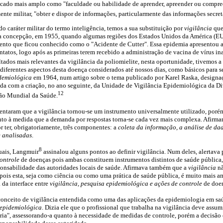
cado mais amplo como "faculdade ou habilidade de aprender, apreender ou compre
nte militar, "obter e dispor de informações, particularmente das informações secret
do caráter militar do termo inteligência, temos a sua substituição por
vigilância
que
a concepção, em 1955, quando algumas regiões dos Estados Unidos da América (EU
ento que ficou conhecido como o "Acidente de Cutter". Essa epidemia apresentou a 
tatos, logo após as primeiras terem recebido a administração de vacina de vírus ina
ltados mais relevantes da vigilância da poliomielite, nesta oportunidade, tivemos 
diferentes aspectos desta doença considerados até nossos dias, como básicos para s
demiológica
em 1964, num artigo sobre o tema publicado por Karel Raska, designa
da com a criação, no ano seguinte, da Unidade de Vigilância Epidemiológica da D
12
ção Mundial da Saúde.
entaram que a vigilância tornou-se um instrumento universalmente utilizado, porém
to à medida que a demanda por respostas torna-se cada vez mais complexa. Afirma
or ter, obrigatoriamente, três componentes: a
coleta da informação, a análise de da
 analisadas
.
8
uais, Langmuir
assinalou alguns pontos ao definir vigilância. Num deles, alertava
ontrole
de doenças pois ambas constituem instrumentos distintos de saúde pública, 
ponsabilidade das autoridades locais de saúde. Afirmava também que a
vigilância
nã
 pois esta, seja como ciência ou como uma prática de saúde pública, é muito mais a
 da interface entre
vigilância, pesquisa epidemiológica e ações de controle
de doen
conceito de vigilância entendida como uma das aplicações da epidemiologia em sa
 epidemiológica
. Dizia ele que o profissional que trabalha na vigilância deve assum
ria", assessorando-a quanto à necessidade de medidas de controle, porém a decisão 