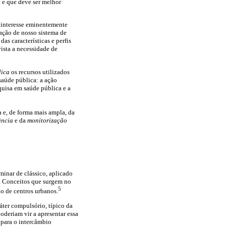
 e que deve ser melhor
 interesse eminentemente
ação de nosso sistema de
as características e perfis
ista a necessidade de
lica
os recursos utilizados
 saúde pública: a ação
squisa em saúde pública e a
 e, de forma mais ampla, da
ância
e da
monitorização
inar de clássico, aplicado
a. Conceitos que surgem no
5
o de centros urbanos.
ter compulsório, típico da
oderiam vir a apresentar essa
s para o intercâmbio