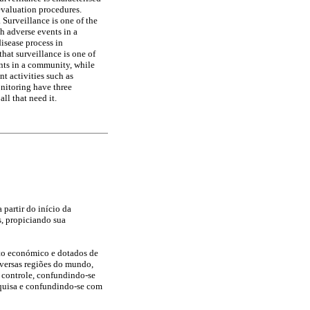
evaluation procedures.
 Surveillance is one of the
h adverse events in a
isease process in
hat surveillance is one of
nts in a community, while
nt activities such as
nitoring have three
ll that need it.
 partir do início da
, propiciando sua
nto económico e dotados de
diversas regiões do mundo,
e controle, confundindo-se
squisa e confundindo-se com