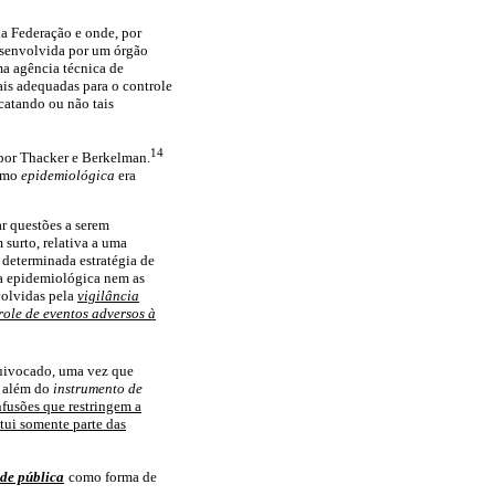
da Federação e onde, por
desenvolvida por um órgão
ma agência técnica de
ais adequadas para o controle
catando ou não tais
14
 por Thacker e Berkelman.
ermo
epidemiológica
era
ar questões a serem
surto, relativa a uma
r determinada estratégia de
a epidemiológica nem as
volvidas pela
vigilância
ole de eventos adversos à
quivocado, uma vez que
i além do
instrumento de
nfusões que restringem a
tui somente parte das
úde pública
como forma de