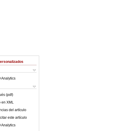
Personalizados
 Analytics
ués (pdf)
lo en XML
cias del artículo
itar este artículo
 Analytics