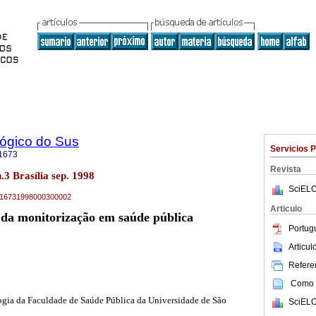
lógico do Sus
Servicios 
1673
Revista
n.3 Brasília sep. 1998
SciELO
04-16731998000300002
Articulo
e da monitorização em saúde pública
Portug
Articu
Referen
Como c
gia da Faculdade de Saúde Pública da Universidade de São
SciELO