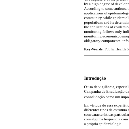
by a high degree of developm
According to some authors, th
applications of epidemiology
community, while epidemiolog
populations and its determini
the applications of epidemio
monitoring follows only indic
monitoring economic, demogr
obligatory components: infor
Key-Words:
Public Health S
Introdução
O uso da vigilância, especia
Campanha de Erradicação da 
consolidação como um import
Em virtude de essa experiên
diferentes tipos de estrutura
com características particula
com alguma frequência com o
a própria epidemiologia.