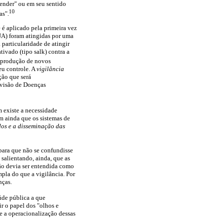
ender" ou em seu sentido
10
as".
 é aplicado pela primeira vez
A) foram atingidas por uma
particularidade de atingir
tivado (tipo salk) contra a
a produção de novos
eu controle. A
vigilância
ção que será
ivisão de Doenças
 existe a necessidade
m ainda que os sistemas de
dos e a disseminação das
 para que não se confundisse
salientando, ainda, que as
o devia ser entendida como
mpla do que a vigilância. Por
ças.
úde pública a que
ir o papel dos "olhos e
e a operacionalização dessas