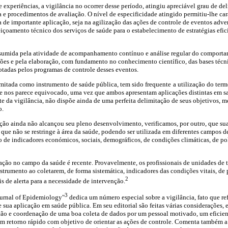
 experiências, a vigilância no ocorrer desse período, atingiu apreciável grau de de
 e procedimentos de avaliação. O nível de especificidade atingido permitiu-lhe ca
 de importante aplicação, seja na agilização das ações de controle de eventos adver
içoamento técnico dos serviços de saúde para o estabelecimento de estratégias efic
sumida pela atividade de acompanhamento contínuo e análise regular do comporta
ões e pela elaboração, com fundamento no conhecimento científico, das bases técn
dotadas pelos programas de controle desses eventos.
imitada como instrumento de saúde pública, tem sido frequente
a utilização do te
ue nos parece equivocado, uma vez que ambos apresentam aplicações distintas em s
e da vigilância, não dispõe ainda de uma perfeita delimitação de seus objetivos, me
o.
ação ainda não alcançou seu pleno desenvolvimento, verificamos, por outro, que su
que não se restringe à área da saúde, podendo ser utilizada em diferentes campos de
de indicadores económicos, sociais, demográficos, de condições climáticas, de po
ção no campo da saúde é recente. Provavelmente, os profissionais de unidades de t
instrumento ao coletarem, de forma sistemática, indicadores das condições vitais, de
2
ais de alerta para a necessidade de intervenção.
3
ournal of Epidemiology"
dedica um número especial sobre a vigilância, fato que re
sua aplicação em saúde pública. Em seu editorial são feitas várias considerações, e
ão e coordenação de uma boa coleta de dados por um pessoal motivado, um eficient
om retorno rápido com objetivo de orientar as ações de controle. Comenta também a