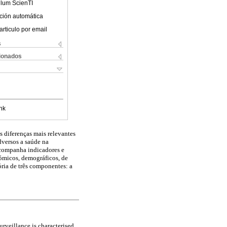
ulum ScienTI
ción automática
articulo por email
s
cionados
nk
 diferenças mais relevantes
dversos a saúde na
acompanha indicadores e
ómicos, demográficos, de
ória de três componentes: a
urveillance is characterised