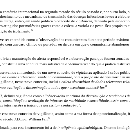
 comércio internacional na segunda metade do século passado e, por outro lado, 
nhecimento dos mecanismo de transmissão das doenças infecciosas levou à elabor
as. Surge, então, em saúde pública o conceito de
vigilância
, definido pela específi
s atingidos por moléstias graves como a cólera, a varíola e a peste. Seu propósito e
6
tuição do isolamento.
ve ser entendida como a "observação dos comunicantes durante o período máximo 
ntato com um caso clínico ou portador, ou da data em que o comunicante abandonou 
7
volvia a manutenção do alerta responsável e a observação para que fossem tomadas
constituía uma conduta mais sofisticada e "democrática" do que a prática restritiv
observamos a introdução de um novo conceito de
vigilância
aplicado à saúde públic
 de eventos adversos à saúde na comunidade, com o propósito de aprimorar as me
gilância, nesse novo conceito, inclui a
coleta sistemática de dados relevantes rela
8
ínua avaliação e disseminação a todos que necessitam conhecê-los
.
, definiu vigilância como a "
observação contínua da distribuição e tendências d
ca, consolidação e avaliação de informes de morbidade e mortalidade, assim como 
as informações a todos que necessitam conhecê-la
".
 esse novo conceito de vigilância, assim como a sua forma de operacionalização, f
9
no século XIX, por William Farr.
otada para esse instrumento foi a de
inteligência epidemiológica
. O termo inteligê