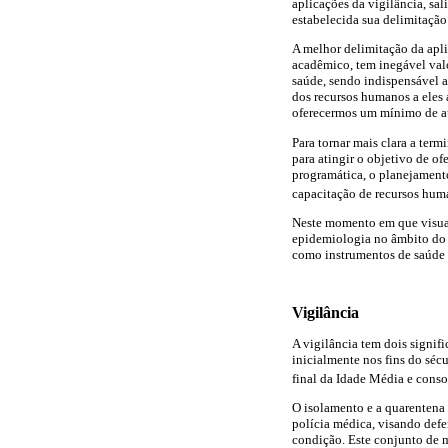
aplicações da vigilância, sal
estabelecida sua delimitaçã
A melhor delimitação da apl
acadêmico, tem inegável val
saúde, sendo indispensável a 
dos recursos humanos a eles 
oferecermos um mínimo de au
Para tornar mais clara a ter
para atingir o objetivo de of
programática, o planejamento,
capacitação de recursos hum
Neste momento em que visual
epidemiologia no âmbito do 
como instrumentos de saúde p
Vigilância
A vigilância tem dois signi
inicialmente nos fins do séc
final da Idade Média e conso
O isolamento e a quarentena 
polícia médica, visando defe
condição. Este conjunto de me