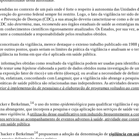
sponsabilidade dessa autoridade.
endidas no contexto de um país onde é forte o respeito à autonomia das Unidades 
rvenção do governo federal sempre foi restrito. Logo, o fato da vigilância ter sido 
e e Prevenção de Doenças (CDC), a sua atuação deveria caracterizar-se como a de u
o CDC não
determina
, mas,
recomenda
aos órgãos estaduais de saúde as estratégias m
em
conhecimentos científicos rigorosamente atualizados. Os Estados, por sua vez, a
nte a comunidade a responsabilidade pelos resultados obtidos.
 conceituais da vigilância, merece destaque o extenso trabalho publicado em 1988
re outros pontos, quais seriam os limites da prática da vigilância e analisam se o t
igilância na forma em que ela é aplicada em saúde pública.
 informações obtidas como resultado da vigilância podem ser usadas para identific
de testar uma hipótese
elaborada a partir de dados obtidos numa investigação de um 
 exposição fator de risco) e um efeito (doença); ou avaliar a necessidade de defini
ém, enfatizam, concordando com Langmuir, que a vigilância não abrange a pesquis
s práticas de saúde pública são relacionadas mas independentes. As atividades desen
ior à implementação de pesquisas e à elaboração de programas voltados ao contr
14
cker e Berkelman,
o uso do termo
epidemiológica
para qualificar vigilância é e
na abrangente, que incorpora a pesquisa e cuja aplicação nos serviços de saúde va
mos vigilância
. A
utilização desse qualificativo tem induzido frequentemente a co
nos serviços ao acompanhamento de eventos adversos à saúde, atividade que consti
 em saúde pública
.
14
 Thacker e Berkelman
propuseram a adoção da
denominação de
vigilância em sa
a precisa delimitação dessa prática.