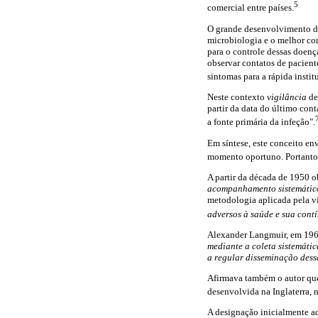
5
comercial entre países.
O grande desenvolvimento do
microbiologia e o melhor co
para o controle dessas doenç
observar contatos de paciente
sintomas para a rápida insti
Neste contexto
vigilância
de
partir da data do último co
a fonte primária da infeção".
Em síntese, este conceito en
momento oportuno. Portanto, 
A partir da década de 1950 
acompanhamento sistemático
metodologia aplicada pela vi
adversos à saúde e sua cont
Alexander Langmuir, em 1963
mediante a coleta sistemáti
a regular disseminação dess
Afirmava também o autor que
desenvolvida na Inglaterra, 
A designação inicialmente ad