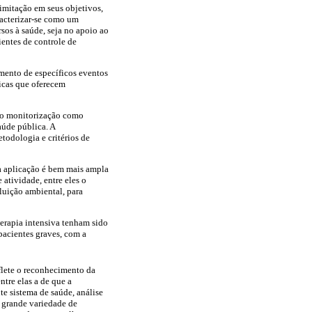
limitação em seus objetivos,
racterizar-se como um
sos à saúde, seja no apoio ao
ientes de controle de
mento de específicos eventos
icas que oferecem
rmo monitorização como
aúde pública. A
todologia e critérios de
a aplicação é bem mais ampla
 atividade, entre eles o
luição ambiental, para
erapia intensiva tenham sido
 pacientes graves, com a
flete o reconhecimento da
ntre elas a de que a
e sistema de saúde, análise
 grande variedade de