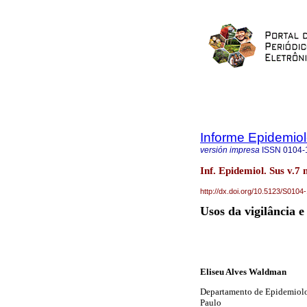
Informe Epidemio
versión impresa
ISSN
0104-
Inf. Epidemiol. Sus v.7 
http://dx.doi.org/10.5123/S01
Usos da vigilância 
Eliseu Alves Waldman
Departamento de Epidemiolo
Paulo