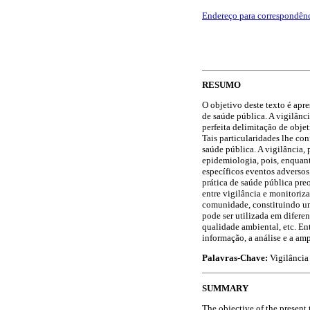
Endereço para correspondên
RESUMO
O objetivo deste texto é apr
de saúde pública. A vigilânc
perfeita delimitação de obje
Tais particularidades lhe co
saúde pública. A vigilância
epidemiologia, pois, enquan
específicos eventos adverso
prática de saúde pública pre
entre vigilância e monitoriz
comunidade, constituindo um
pode ser utilizada em difer
qualidade ambiental, etc. En
informação, a análise e a am
Palavras-Chave:
Vigilância
SUMMARY
The objective of the present 