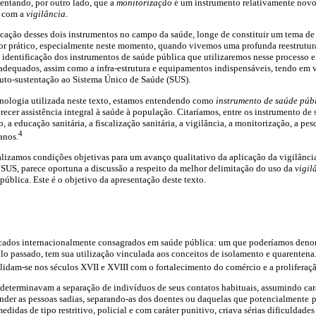
ientando, por outro lado, que a
monitorização
é um instrumento relativamente novo
o com a
vigilância
.
icação desses dois instrumentos no campo da saúde, longe de constituir um tema de
or prático, especialmente neste momento, quando vivemos uma profunda reestrutur
identificação dos instrumentos de saúde pública que utilizaremos nesse processo e d
adequados, assim como a infra-estrutura e equipamentos indispensáveis, tendo em v
to-sustentação ao Sistema Único de Saúde (SUS).
minologia utilizada neste texto, estamos entendendo como
instrumento de saúde púb
erecer assistência integral à saúde à população. Citaríamos, entre os instrumento de
 a educação sanitária, a fiscalização sanitária, a vigilância, a monitorização, a pe
4
anos.
izamos condições objetivas para um avanço qualitativo da aplicação da vigilância
SUS, parece oportuna a discussão a respeito da melhor delimitação do uso da
vigil
ública. Este é o objetivo da apresentação deste texto.
ficados internacionalmente consagrados em saúde pública: um que poderíamos denom
ulo passado, tem sua utilização vinculada aos conceitos de isolamento e quarenten
lidam-se nos séculos XVII e XVIII com o fortalecimento do comércio e a proliferaçã
determinavam a separação de indivíduos de seus contatos habituais, assumindo cará
nder as pessoas sadias, separando-as dos doentes ou daquelas que potencialmente
p
didas de tipo restritivo, policial e com caráter punitivo, criava sérias dificuldade