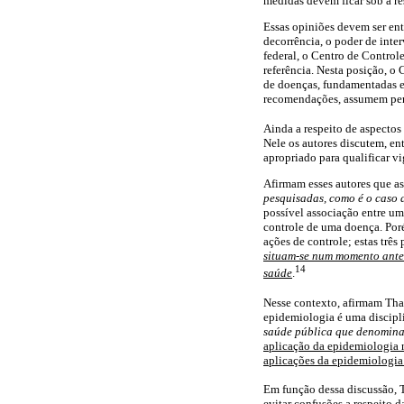
medidas devem ficar sob a re
Essas opiniões devem ser ent
decorrência, o poder de inte
federal, o Centro de Control
referência. Nesta posição, 
de doenças, fundamentadas 
recomendações, assumem pera
Ainda a respeito de aspectos
Nele os autores discutem, ent
apropriado para qualificar v
Afirmam esses autores que as
pesquisadas, como é o caso 
possível associação entre uma
controle de uma doença. Por
ações de controle; estas trê
situam-se num momento anter
14
saúde
.
Nesse contexto, afirmam Tha
epidemiologia é uma discipli
saúde pública que denomina
aplicação da epidemiologia 
aplicações da epidemiologia
Em função dessa discussão,
evitar confusões a respeito d