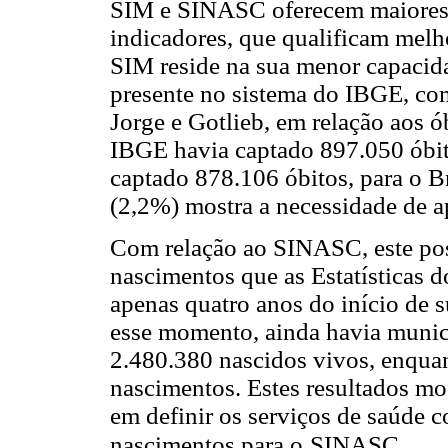
SIM e SINASC oferecem maiores 
indicadores, que qualificam melho
SIM reside na sua menor capacida
presente no sistema do IBGE, com
Jorge e Gotlieb, em relação aos ó
IBGE havia captado 897.050 óbit
captado 878.106 óbitos, para o Br
(2,2%) mostra a necessidade de 
Com relação ao SINASC, este pos
nascimentos que as Estatísticas 
apenas quatro anos do início de 
esse momento, ainda havia municí
2.480.380 nascidos vivos, enqua
nascimentos. Estes resultados mo
em definir os serviços de saúde c
nascimentos para o
SINASC.