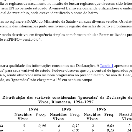
dia os registros de nascimento no intuito de buscar registros que tivessem sido fei
o sem DN no período estudado. A variável Bairro era conferida utilizando-se o ende
ficial do município, onde estava identificado o nome do bairro.
das no
software
SINASC do Ministério da Saúde - em suas diversas versões. Os relatór
rência das informações junto aos livros de registro das salas de parto e prontuário
e modo descritivo, em frequência simples com formato tabular. Foram utilizados 
e e EPINFO - versão 6.04.
nar a qualidade das informações constantes nas Declarações. A
Tabela 1
apresenta 
" para cada variável de estudo. Pode-se observar que o percentual de ignorados pa
s 4%, sendo observada uma melhora progressiva no preenchimento. No ano de 1997,
do, os "ignorados" não chegaram a 1% em nenhum campo.