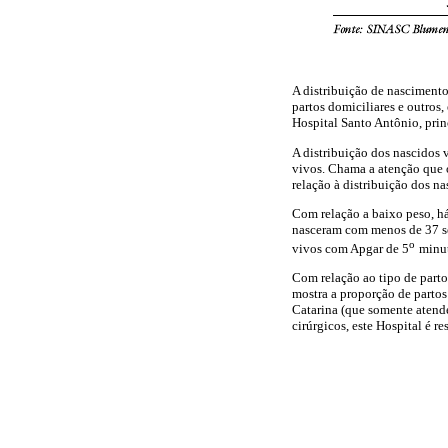
A distribuição de nasciment
partos domiciliares e outros
Hospital Santo Antônio, prin
A distribuição dos nascidos
vivos. Chama a atenção que
relação à distribuição dos n
Com relação a baixo peso, h
nasceram com menos de 37 se
o
vivos com Apgar de 5
minu
Com relação ao tipo de parto
mostra a proporção de partos
Catarina (que somente atende
cirúrgicos, este Hospital é r