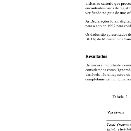
visitas ao cartório que proce
encontrados casos de registr
verificado no guia de ruas o
As Declarações foram digita
para o ano de 1997 para confe
Os dados são apresentados d
BETA) do Ministério da Saúd
Resultados
De inicio é importante exami
considerados como "ignorados
variáveis não ultrapassou o
completamente municipaliza