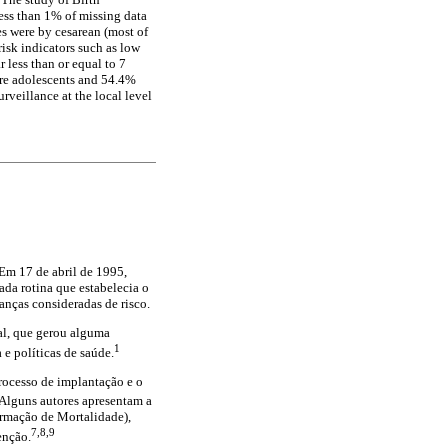
less than 1% of missing data
es were by cesarean (most of
isk indicators such as low
less than or equal to 7
ere adolescents and 54.4%
rveillance at the local level
Em 17 de abril de 1995,
ada rotina que estabelecia o
ianças consideradas de risco.
al, que gerou alguma
1
e políticas de saúde.
processo de implantação e o
Alguns autores apresentam a
ormação de Mortalidade),
7,8,9
enção.