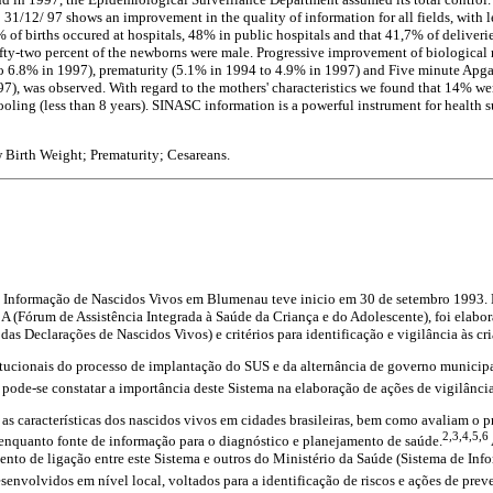
 31/12/ 97 shows an improvement in the quality of information for all fields, with 
 of births occured at hospitals, 48% in public hospitals and that 41,7% of deliveri
Fifty-two percent of the newborns were male. Progressive improvement of biological r
o 6.8% in 1997), prematurity (5.1% in 1994 to 4.9% in 1997) and Five minute Apgar 
7), was observed. With regard to the mothers' characteristics we found that 14% w
ling (less than 8 years). SINASC information is a powerful instrument for health su
 Birth Weight; Prematurity; Cesareans.
 Informação de Nascidos Vivos em Blumenau teve inicio em 30 de setembro 1993. 
 (Fórum de Assistência Integrada à Saúde da Criança e do Adolescente), foi elabor
 das Declarações de Nascidos Vivos) e critérios para identificação e vigilância às cr
titucionais do processo de implantação do SUS e da alternância de governo municip
pode-se constatar a importância deste Sistema na elaboração de ações de vigilância 
as características dos nascidos vivos em cidades brasileiras, bem como avaliam o 
2,3,4,5,6
 enquanto fonte de informação para o diagnóstico e planejamento de saúde.
ento de ligação entre este Sistema e outros do Ministério da Saúde (Sistema de Inf
envolvidos em nível local, voltados para a identificação de riscos e ações de prev