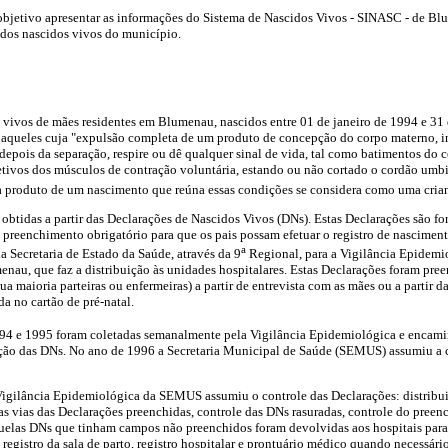
 objetivo apresentar as informações do Sistema de Nascidos Vivos - SINASC - de B
 dos nascidos vivos do município.
 vivos de mães residentes em Blumenau, nascidos entre 01 de janeiro de 1994 e 3
 aqueles cuja "expulsão completa de um produto de concepção do corpo materno,
 depois da separação, respire ou dê qualquer sinal de vida, tal como batimentos do 
tivos dos músculos de contração voluntária, estando ou não cortado o cordão umbi
a produto de um nascimento que reúna essas condições se considera como uma crian
 obtidas a partir das Declarações de Nascidos Vivos (DNs). Estas Declarações são f
e preenchimento obrigatório para que os pais possam efetuar o registro de nasciment
a
a Secretaria de Estado da Saúde, através da 9
Regional, para a Vigilância Epidemio
au, que faz a distribuição às unidades hospitalares. Estas Declarações foram pree
sua maioria parteiras ou enfermeiras) a partir de entrevista com as mães ou a partir 
da no cartão de pré-natal.
94 e 1995 foram coletadas semanalmente pela Vigilância Epidemiológica e encami
ação das DNs. No ano de 1996 a Secretaria Municipal de Saúde (SEMUS) assumiu a c
Vigilância Epidemiológica da SEMUS assumiu o controle das Declarações: distribui
s vias das Declarações preenchidas, controle das DNs rasuradas, controle do preenc
Aquelas DNs que tinham campos não preenchidos foram devolvidas aos hospitais para
 registro da sala de parto, registro hospitalar e prontuário médico quando necessár