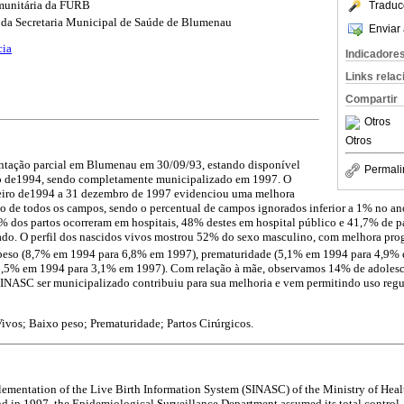
munitária da FURB
Traduc
 da Secretaria Municipal de Saúde de Blumenau
Enviar 
cia
Indicadore
Links rela
Compartir
Otros
Otros
ntação parcial em Blumenau em 30/09/93, estando disponível
Permali
ro de1994, sendo completamente municipalizado em 1997. O
neiro de1994 a 31 dezembro de 1997 evidenciou uma melhora
o de todos os campos, sendo o percentual de campos ignorados inferior a 1% no an
,7% dos partos ocorreram em hospitais, 48% destes em hospital público e 41,7% de p
vado. O perfil dos nascidos vivos mostrou 52% do sexo masculino, com melhora prog
peso (8,7% em 1994 para 6,8% em 1997), prematuridade (5,1% em 1994 para 4,9% 
(6,5% em 1994 para 3,1% em 1997). Com relação à mãe, observamos 14% de adoles
 SINASC ser municipalizado contribuiu para sua melhoria e vem permitindo uso reg
ivos; Baixo peso; Prematuridade; Partos Cirúrgicos.
ementation of the Live Birth Information System (SINASC) of the Ministry of Healt
and in 1997, the Epidemiological Surveillance Department assumed its total control.