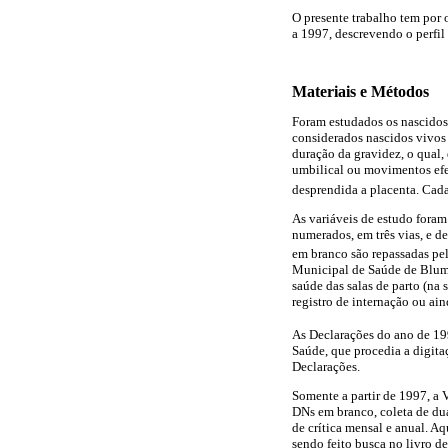
O presente trabalho tem por
a 1997, descrevendo o perfil
Materiais e Métodos
Foram estudados os nascidos
considerados nascidos vivos
duração da gravidez, o qual,
umbilical ou movimentos efe
desprendida a placenta. Cad
As variáveis de estudo foram
numerados, em três vias, e d
em branco são repassadas pel
Municipal de Saúde de Blumen
saúde das salas de parto (na 
registro de internação ou ain
As Declarações do ano de 19
Saúde, que procedia a digit
Declarações.
Somente a partir de 1997, a 
DNs em branco, coleta de dua
de crítica mensal e anual. 
sendo feito busca no livro de