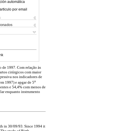
ción automática
articulo por email
s
cionados
nk
o de 1997. Com relação às
artos cirúrgicos com maior
ressiva nos indicadores de
o
em 1997) e apgar de 5
centes e 54,4% com menos de
ular enquanto instrumento
h in 30/09/93. Since 1994 it
 The study of Birth