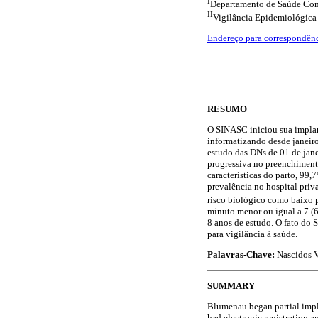
I
Departamento de Saúde Co
II
Vigilância Epidemiológica
Endereço para correspondên
RESUMO
O SINASC iniciou sua impla
informatizando desde janei
estudo das DNs de 01 de ja
progressiva no preenchiment
características do parto, 99
prevalência no hospital pri
risco biológico como baixo 
minuto menor ou igual a 7 
8 anos de estudo. O fato do
para vigilância à saúde.
Palavras-Chave:
Nascidos V
SUMMARY
Blumenau began partial impl
had electronic registration 