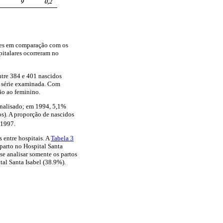
ares em comparação com os
pitalares ocorreram no
tre 384 e 401 nascidos
 série examinada. Com
ão ao feminino.
analisado; em 1994, 5,1%
). A proporção de nascidos
 1997.
 entre hospitais. A
Tabela 3
 parto no Hospital Santa
se analisar somente os partos
tal Santa Isabel (38.9%).