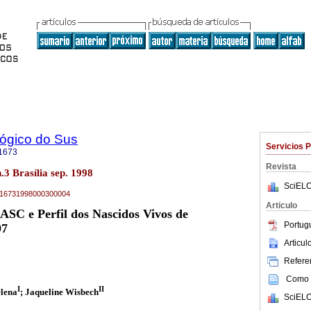
lógico do Sus
Servicios 
1673
Revista
n.3 Brasília sep. 1998
SciELO
04-16731998000300004
Articulo
ASC e Perfil dos Nascidos Vivos de
Portug
97
Articu
Referen
Como c
I
II
elena
; Jaqueline Wisbech
SciELO