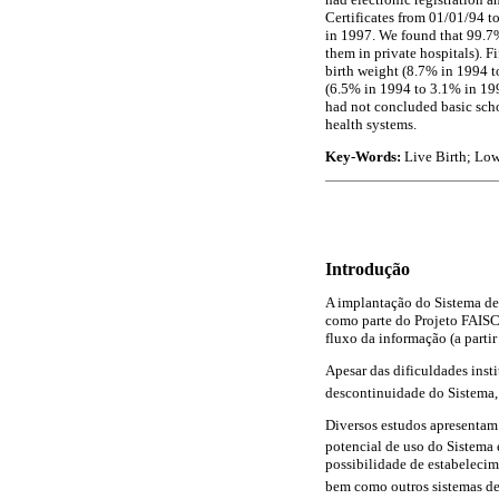
Certificates from 01/01/94 to
in 1997. We found that 99.7%
them in private hospitals). 
birth weight (8.7% in 1994 t
(6.5% in 1994 to 3.1% in 199
had not concluded basic schoo
health systems.
Key-Words:
Live Birth; Low
Introdução
A implantação do Sistema de
como parte do Projeto FAISCA
fluxo da informação (a partir
Apesar das dificuldades ins
descontinuidade do Sistema, 
Diversos estudos apresentam 
potencial de uso do Sistema
possibilidade de estabelecim
bem como outros sistemas des