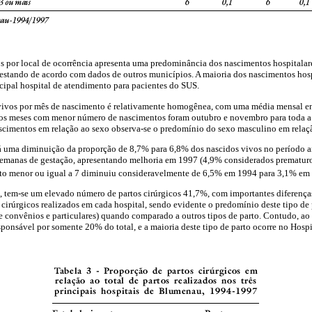
os por local de ocorrência apresenta uma predominância dos nascimentos hospital
, estando de acordo com dados de outros municípios. A maioria dos nascimentos hos
cipal hospital de atendimento para pacientes do SUS.
 vivos por mês de nascimento é relativamente homogênea, com uma média mensal en
 os meses com menor número de nascimentos foram outubro e novembro para toda a
ascimentos em relação ao sexo observa-se o predomínio do sexo masculino em relaç
á uma diminuição da proporção de 8,7% para 6,8% dos nascidos vivos no período 
manas de gestação, apresentando melhoria em 1997 (4,9% considerados prematuros
to menor ou igual a 7 diminuiu consideravelmente de 6,5% em 1994 para 3,1% em
, tem-se um elevado número de partos cirúrgicos 41,7%, com importantes diferenças
 cirúrgicos realizados em cada hospital, sendo evidente o predomínio deste tipo de
 convênios e particulares) quando comparado a outros tipos de parto. Contudo, ao 
esponsável por somente 20% do total, e a maioria deste tipo de parto ocorre no Hospi