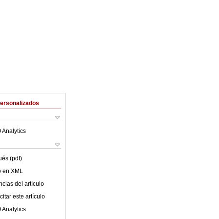
Personalizados
 Analytics
ués (pdf)
lo en XML
cias del artículo
itar este artículo
 Analytics