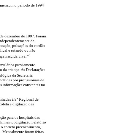
lumenau, no período de 1994
1 de dezembro de 1997. Foram
 independentemente da
coração, pulsações do cordão
lical e estando ou não
2
ça nascida viva."
ormulários previamente
o da criança. As Declarações
lógica da Secretaria
nchidas por profissionais de
das informações constantes no
a
nhadas à 9
Regional de
oleta e digitação das
ção para os hospitais das
himento, digitação, relatório
 o correto preenchimento,
io. Mensalmente foram feitas