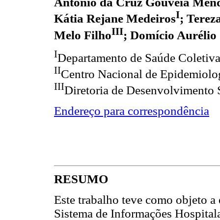
Antônio da Cruz Gouveia Men
I
Kátia Rejane Medeiros
; Terez
III
Melo Filho
; Domício Aurélio
I
Departamento de Saúde Cole
II
Centro Nacional de Epidemiolo
III
Diretoria de Desenvolvimento
Endereço para correspondência
RESUMO
Este trabalho teve como objeto a
Sistema de Informações Hospitala