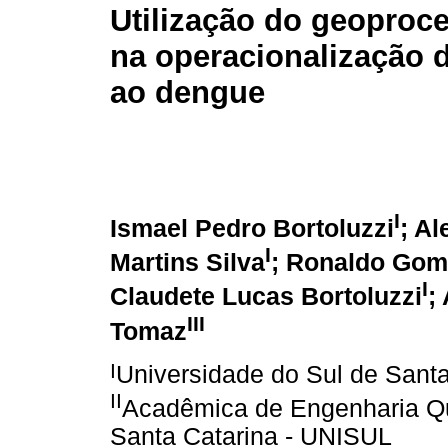
Utilização do geopro
na operacionalização 
ao dengue
I
Ismael Pedro Bortoluzzi
; A
I
Martins Silva
; Ronaldo Gome
I
Claudete Lucas Bortoluzzi
;
III
Tomaz
I
Universidade do Sul de Sant
II
Acadêmica de Engenharia Qu
Santa Catarina - UNISUL