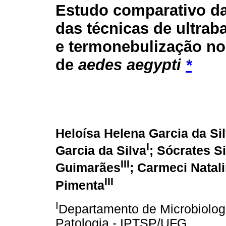
Estudo comparativo da
das técnicas de ultrab
e termonebulização no
de
aedes aegypti
*
Heloísa Helena Garcia da Si
I
Garcia da Silva
; Sócrates S
III
Guimarães
; Carmeci Natali
III
Pimenta
I
Departamento de Microbiologi
Patologia - IPTSP/UFG